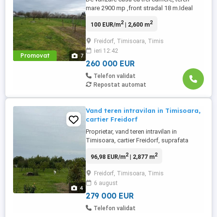
mare 2900 mp ,front stradal 18 m.Ideal
pentru construcții înșiruite .Prețul solicitat
2
2
100 EUR/m
| 2,600 m
de proprietari, 260000 euro.Tel
0745126783.
Freidorf, Timisoara, Timis
ieri 12:42
Promovat
7
260 000 EUR
Telefon validat
Repostat automat
Vand teren intravilan in Timisoara,
cartier Freidorf
Proprietar, vand teren intravilan in
Timisoara, cartier Freidorf, suprafata
2877mp, front stradal 18m, toate utilitatile.
2
2
96,98 EUR/m
| 2,877 m
Casa locuibila existenta pe propietate.
Posibilitate dezvoltare imobiliara imediata.
Freidorf, Timisoara, Timis
6 august
4
279 000 EUR
Telefon validat