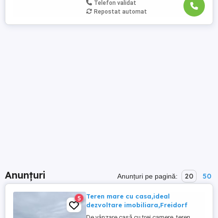
Telefon validat
Repostat automat
Anunțuri
20
50
Anunțuri pe pagină:
Teren mare cu casa,ideal
5
dezvoltare imobiliara,Freidorf
De vânzare casă cu trei camere, teren