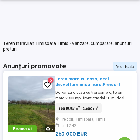
Teren intravilan Timisoara Timis • Vanzare, cumparare, anunturi,
preturi
Anunțuri promovate
Vezi toate
Teren mare cu casa,ideal
5
dezvoltare imobiliara,Freidorf
De vânzare casă cu trei camere, teren
mare 2900 mp ,front stradal 18 m.Ideal
pentru construcții înșiruite .Prețul solicitat
2
2
100 EUR/m
| 2,600 m
de proprietari, 260000 euro.Tel
0745126783.
Freidorf, Timisoara, Timis
ieri 12:42
Promovat
7
260 000 EUR