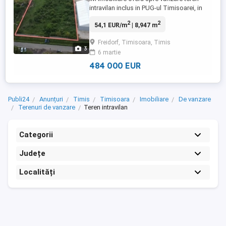
intravilan inclus in PUG-ul Timisoarei, in
zona Freidorf. Terenul are o suprafata
2
2
54,1 EUR/m
| 8,947 m
totala de 8947 mp, cu 2 fronturi stradale:
62.1 metri liniari si 79 metri liniari Utilitati
Freidorf, Timisoara, Timis
complete Pentru informatii suplimentare
3
6 martie
Raul - IM Imobiliare - 0720.023.592
484 000 EUR
Publi24
Anunțuri
Timis
Timisoara
Imobiliare
De vanzare
Terenuri de vanzare
Teren intravilan
Categorii
Județe
Localități