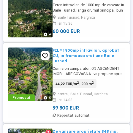
Teren inttravilan de 1000 mp de vanzare in
Baile Tusnad, langa drumul principal, bun
pentru construirea unui nou Hotel, sau
Baile Tusnad, Harghita
pentru parcare doarece in oras nu exista
ieri 15:36
terenuri libere.
60 000 EUR
4
FILM! 900mp intravilan, aprobat
CU, in frumoasa statiune Baile
Tusnad
Comision cumparator: 0% ASCENDENT
IMOBILIARE COVASNA , va propune spre
vanzare : Teren de 900 mp in Statiunea
2
2
44,22 EUR/m
| 900 m
Baile Tusnad, judetul Harghita Film
prezentare : in curand Oferim spre vanzare
central, Baile Tusnad, Harghita
un teren de 900 mp, situat in inima statiunii
Promovat
5
ieri 14:08
Baile Tusnad, una dintre cele mai
frumoase si linistite destinatii ...
39 800 EUR
Repostat automat
De vanzare proprietate 848 mp,
3