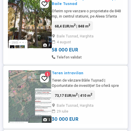
Baile Tusnad
Oferim spre vanzare o proprietate de 848
mp, in centrul statiunii, pe Aleea Sfanta
Ana nr.29 din Baile Tusnad. Pe teren a fost
2
2
68,4 EUR/m
| 848 m
dispusa o casa de vacanta de protocol
care avea denumirea pe vremuri Vila Ursu.
Baile Tusnad, Harghita
Proprietatea este intabulata, cu actele in
4 august
regula, fara sarcini, iar taxele sunt platite la
2
zi. Va ...
58 000 EUR
Telefon validat
Teren intravilan
1
Teren de vânzare Băile Tușnad |
Oportunitate de investiție! Se oferă spre
vânzare un teren intravilan de 410 mp,
2
2
73,17 EUR/m
| 410 m
amplasat într-o zonă liniștită, cu aer curat
și peisaje deosebite, în stațiunea Băile
Baile Tusnad, Harghita
Tușnad. Ideal pentru: Casă de vacanță
29 iulie
Cabană Investiție turistică Zonă cu acces
...
30 000 EUR
1