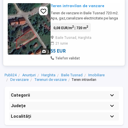
Teren intravilan de vanzare
Teren de vanzare in Baile Tusnad 720 m2.
Apa, gaz,canalizare electricitate pe langa
teren + piatra pentru constructie pentru
2
2
0,08 EUR/m
| 720 m
fundatie si un nivel .Terenul este pe strada
Surduc.
Baile Tusnad, Harghita
21 iunie
55 EUR
1
Telefon validat
Publi24
Anunțuri
Harghita
Baile Tusnad
Imobiliare
De vanzare
Terenuri de vanzare
Teren intravilan
Categorii
Județe
Localități