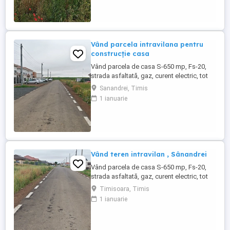
mare, se pot vinde împreună . Categoria
de folosință : curți construcții ( toată
suprafața). Preț: ...
Vând parcela intravilana pentru
construcție casa
Vând parcela de casa S-650 mp, Fs-20,
strada asfaltată, gaz, curent electric, tot
confortul , localitate Sânandrei, la ieșire
Sanandrei, Timis
către Carani , pe partea stângă. Avem
1 ianuarie
două parcele lipite, cine dorește un teren
mare, se pot vinde împreună . Categoria
de folosință : curți construcții ( toată
suprafața). Preț: ...
Vând teren intravilan , Sânandrei
Vând parcela de casa S-650 mp, Fs-20,
strada asfaltată, gaz, curent electric, tot
confortul , localitate Sânandrei, la ieșire
Timisoara, Timis
către Carani , pe partea stângă. Avem
1 ianuarie
două parcele lipite, cine dorește un teren
mare, se pot vinde împreună . Categoria
de folosință : curți construcții ( toată