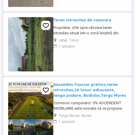
suprafața). Preț: ...
Teren intravilan de vamzare
Proprietar, ofer spre vânzare teren
intravilan situat într-o zonă liniștită din
localitatea Jebel, județul Timiș. Este o
Jebel, Timis
parcelă ideală pentru construcția unei
1 ianuarie
case unifamiliale, a unei duplex sau pentru
o investiție pe termen lung. Detalii tehnice:
Suprafață: 1.500 m Tip teren: Intravilan
Formă: ...
Ansamblu Funciar pretios,teren
intravilan,14 loturi adiacente,
langa padure, Budiului,Targu Mures
Comision cumparator: 0% ASCENDENT
IMOBILIARE este onorata sa va propuna
spre vanzare, in regim de Reprezentare
Targu Mures, Mures
Exclusiva, un portofoliu funciar remarcabil,
1 ianuarie
format din 14 loturi adiacente, reunite intr-
un ansamblu compact cu o suprafata