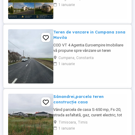
Exclusiva, un portofoliu funciar remarcabil,
1 ianuarie
format din 14 loturi adiacente, reunite intr-
un ansamblu compact cu o suprafata
totala de 13.071 mp,intravilan, amplasat in
una dintre zonele cu ...
Teren de vanzare in Cumpana zona
Movila
COD VT 4 Agentia Euroempire Imobiliare
vă propune spre vânzare un teren
intravilan construibil în localitatea
Cumpana, Constanta
Cumpana zona Movila , suprafata de 1180
1 ianuarie
mp, deschidere de 18 ml la strada
Tractorului, Terenul este ideal pentru
investiție sau pentru construirea unei
locuințe permanente sau de vacanță, fiind
...
Sânandrei,parcela teren
construcție casa
Vând parcela de casa S-650 mp, Fs-20,
strada asfaltată, gaz, curent electric, tot
confortul , localitate Sânandrei, la ieșire
Timisoara, Timis
către Carani , pe partea stângă. Avem
1 ianuarie
două parcele lipite, cine dorește un teren