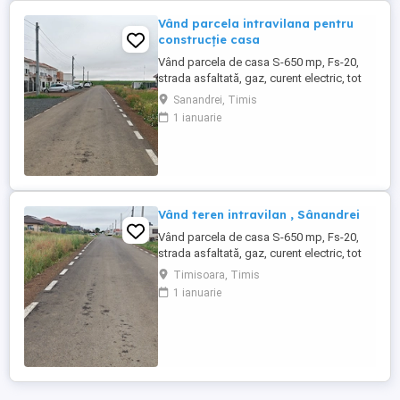
Vând parcela intravilana pentru
construcție casa
Vând parcela de casa S-650 mp, Fs-20,
strada asfaltată, gaz, curent electric, tot
confortul , localitate Sânandrei, la ieșire
Sanandrei, Timis
către Carani , pe partea stângă. Avem
1 ianuarie
două parcele lipite, cine dorește un teren
mare, se pot vinde împreună . Categoria
de folosință : curți construcții ( toată
suprafața). Preț: ...
Vând teren intravilan , Sânandrei
Vând parcela de casa S-650 mp, Fs-20,
strada asfaltată, gaz, curent electric, tot
confortul , localitate Sânandrei, la ieșire
Timisoara, Timis
către Carani , pe partea stângă. Avem
1 ianuarie
două parcele lipite, cine dorește un teren
mare, se pot vinde împreună . Categoria
de folosință : curți construcții ( toată
suprafața). Preț: ...