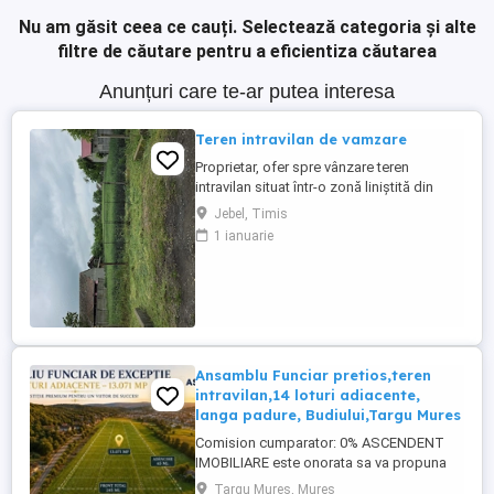
Nu am găsit ceea ce cauți.
Selectează categoria și alte
filtre de căutare pentru a eficientiza căutarea
Anunțuri care te-ar putea interesa
Teren intravilan de vamzare
Proprietar, ofer spre vânzare teren
intravilan situat într-o zonă liniștită din
localitatea Jebel, județul Timiș. Este o
Jebel, Timis
parcelă ideală pentru construcția unei
1 ianuarie
case unifamiliale, a unei duplex sau pentru
o investiție pe termen lung. Detalii tehnice:
Suprafață: 1.500 m Tip teren: Intravilan
Formă: ...
Ansamblu Funciar pretios,teren
intravilan,14 loturi adiacente,
langa padure, Budiului,Targu Mures
Comision cumparator: 0% ASCENDENT
IMOBILIARE este onorata sa va propuna
spre vanzare, in regim de Reprezentare
Targu Mures, Mures