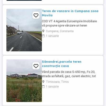
totala de 13.071 mp,intravilan, amplasat in
una dintre zonele cu ...
Teren de vanzare in Cumpana zona
Movila
COD VT 4 Agentia Euroempire Imobiliare
vă propune spre vânzare un teren
intravilan construibil în localitatea
Cumpana, Constanta
Cumpana zona Movila , suprafata de 1180
1 ianuarie
mp, deschidere de 18 ml la strada
Tractorului, Terenul este ideal pentru
investiție sau pentru construirea unei
locuințe permanente sau de vacanță, fiind
...
Sânandrei,parcela teren
construcție casa
Vând parcela de casa S-650 mp, Fs-20,
strada asfaltată, gaz, curent electric, tot
confortul , localitate Sânandrei, la ieșire
Timisoara, Timis
către Carani , pe partea stângă. Avem
1 ianuarie
două parcele lipite, cine dorește un teren
mare, se pot vinde împreună . Categoria
de folosință : curți construcții ( toată
suprafața). Preț: ...