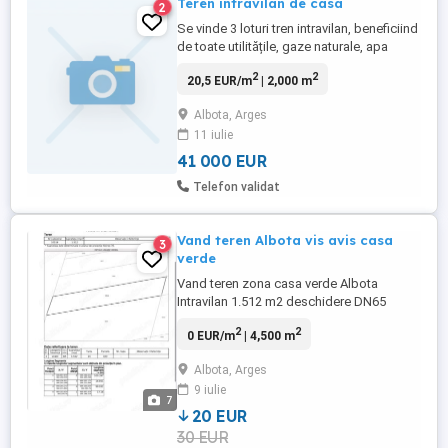
Teren intravilan de casa
2
Se vinde 3 loturi tren intravilan, beneficiind
de toate utilitățile, gaze naturale, apa
,canalizare și curent electric. Primul lot
2
2
20,5 EUR/m
| 2,000 m
2038mp 41mii euro.Al doilea lot 2000mp
46mii euro. Și al treilea 3000mp 52mii
Albota, Arges
euro.
11 iulie
41 000 EUR
Telefon validat
Vand teren Albota vis avis casa
3
verde
Vand teren zona casa verde Albota
Intravilan 1.512 m2 deschidere DN65
aproape de nodul rutier drumul expres
2
2
0 EUR/m
| 4,500 m
Pitesti-Craiova Extravilan 2.988 Telefon
Albota, Arges
9 iulie
7
20 EUR
30 EUR