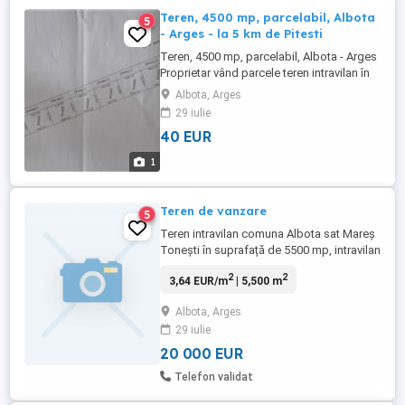
Teren, 4500 mp, parcelabil, Albota
5
- Arges - la 5 km de Pitesti
Teren, 4500 mp, parcelabil, Albota - Arges
Proprietar vând parcele teren intravilan în
comuna Albota Arges , la 5 km de Pitesti si
Albota, Arges
Autostrada Pitesti - Bucures ti. Terenul
29 iulie
este situat la DN Pitesti - Slatina, vizavi de
40 EUR
fosta Statiune de Cercetare. Parcelele pot
fi de 500 mp, 1000 mp, 2000, 3000 ...
1
Teren de vanzare
5
Teren intravilan comuna Albota sat Mareș
Tonești în suprafață de 5500 mp, intravilan
și extravilan utilități la limita proprietății
2
2
3,64 EUR/m
| 5,500 m
Albota, Arges
29 iulie
20 000 EUR
Telefon validat