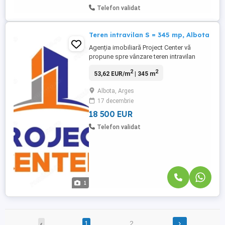
Telefon validat
Teren intravilan S = 345 mp, Albota
Agenția imobiliară Project Center vă
propune spre vânzare teren intravilan
situat în Albota, cu o suprafață de 345 mp
2
2
53,62 EUR/m
| 345 m
și front stradal generos de 22 m, ideal
pentru construcția unei locuințe sau
Albota, Arges
investiție. ✔ Distanta 24 de metri de la
17 decembrie
drumul asfaltat, ✔ Toate utilitățile (apă,
canalizare, gaz, electricitate) ...
18 500 EUR
Telefon validat
1
›
‹
1
2