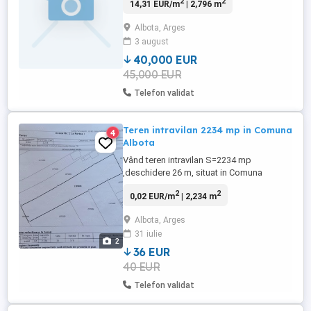
2
2
14,31 EUR/m
| 2,796 m
limita parcelei. Doua drumuri de acces
Albota, Arges
3 august
40,000 EUR
45,000 EUR
Telefon validat
Teren intravilan 2234 mp in Comuna
4
Albota
Vând teren intravilan S=2234 mp
,deschidere 26 m, situat in Comuna
Albota,str.Biboesti aprox.200 m din strada
2
2
0,02 EUR/m
| 2,234 m
principala DN65.Terenul se afla la 200 m
de Pensiunea Restaurant Ema. Utilități la
Albota, Arges
limita
31 iulie
proprietății:apa,gaz,canal,electricitate.
2
36 EUR
40 EUR
Telefon validat