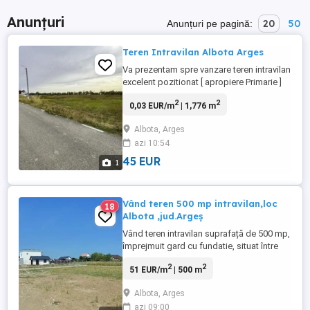
Anunțuri
20
50
Anunțuri pe pagină:
Teren Intravilan Albota Arges
Va prezentam spre vanzare teren intravilan
excelent pozitionat [ apropiere Primarie ]
Albota Arges , avand suprafata de 1776
2
2
0,03 EUR/m
| 1,776 m
mp , deschidere 40 m cu pretul de 45 euro
mp. sau varianta Parcela teren intravilan in
Albota, Arges
suprafata de 888 mp , deschidere de 20 m
azi 10:54
cu pretul de 50 euro mp Terenul
beneficiaza ...
45 EUR
1
Vând teren 500 mp intravilan,loc
18
Albota ,jud.Argeș
Vând teren intravilan suprafață de 500 mp,
împrejmuit gard cu fundatie, situat între
case, loc. Albota,județ Argeș str. Ulmului ,
2
2
51 EUR/m
| 500 m
deschiderea terenului de 27 mp la un drum
public de 7m .utilitati la.teren.
Albota, Arges
azi 09:00