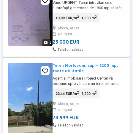
Vând URGENT Teren intravilan cu o
suprafață generoasa de 1800 mp, utilități
complete la poartă, intr-o zona linistita.
2
2
13,89 EUR/m
| 1,800 m
(canalizare inclusa) Front stradal 14,5 m
Drum asfaltat, poziționare excelenta cu
Albota, Arges
acces rapid către drumul principal DN65.
4 august
Comuna Albota, sat Cerbu Proprietatea
reprezinta oportunitatea ...
25 000 EUR
1
Telefon validat
Teren Morlovani, sup = 3200 mp,
toate utilitatile
Agenția Imobiliară Project Center vă
propune spre vânzare un teren intravilan
situat în Albota, zona Morlovani. Terenul
2
2
23,44 EUR/m
| 3,200 m
are o suprafață de 3.200 mp și
beneficiază de o deschidere de
Albota, Arges
aproximativ 20 m. Accesul se realizează
4 august
direct din drum asfaltat, iar toate utilitățile
sunt disponibile în zonă. Proprietatea ...
74 999 EUR
Telefon validat