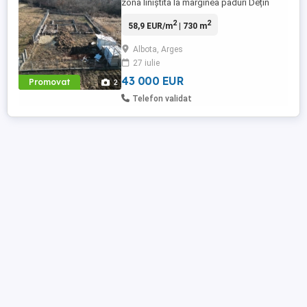
zona liniștita la marginea paduri Dețin
certificat de urbanism si autorizație de
2
2
58,9 EUR/m
| 730 m
construcție. Curent, apa si împrejmuire
Albota, Arges
27 iulie
43 000 EUR
Promovat
2
Telefon validat