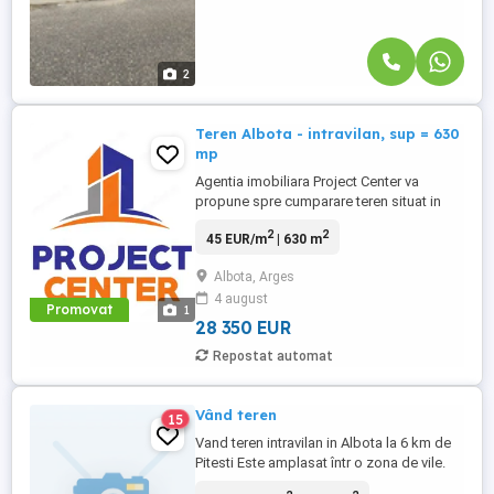
2
Teren Albota - intravilan, sup = 630
mp
Agentia imobiliara Project Center va
propune spre cumparare teren situat in
Albota, intravilan, in suprafata de 630 mp,
2
2
45 EUR/m
| 630 m
avand deschidere de 40 m. Terenul este la
asfalt, intr-o zona rezidentiala si intr-o
Albota, Arges
continua dezvoltare. Apa si curentul sunt
4 august
la limita proprietatii. Pret vanzare - 45
Promovat
1
euro/mp! Vizionarile ...
28 350 EUR
Repostat automat
Vând teren
15
Vand teren intravilan in Albota la 6 km de
Pitesti Este amplasat într o zona de vile.
Utilitati: apa, gaze, canalizare si curent la