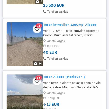
7
25 500 EUR
Telefon validat
Teren intravilan 1200mp. Albota
11
Vand 1200mp. Teren intravilan pe strada
Gioroc. Drum asfaltat recent, utilitati
curent si apa la coltul gardului, cablu și
Albota, Arges
gaze la aprox 35m.
ieri 11:09
40 EUR
Telefon validat
10
Teren Albota (Morlovani)
16
Vand teren in Albota situat in zona de vile
de pe platoul Morlovani Suprafata: 3668
mp din care 2779 mp intravilan arabil si
Albota, Arges
889 mp extravilan (660 mp extravilan arabil
7 august
si 229 mp extravilan pasune) Facilitati: -
15 EUR
deschidere: 12.065 m - asfalt - toate