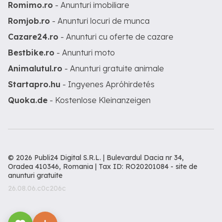
Romimo.ro
- Anunturi imobiliare
Romjob.ro
- Anunturi locuri de munca
Cazare24.ro
- Anunturi cu oferte de cazare
Bestbike.ro
- Anunturi moto
Animalutul.ro
- Anunturi gratuite animale
Startapro.hu
- Ingyenes Apróhirdetés
Quoka.de
- Kostenlose Kleinanzeigen
© 2026 Publi24 Digital S.R.L. | Bulevardul Dacia nr 34,
Oradea 410346, Romania | Tax ID: RO20201084 -
site de
anunturi gratuite
26.08.06.c0c206c