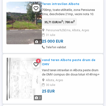
Teren intravilan Albota
700mp, toate utilitatile, zona Pensiunea
Ema, deschidere 21mp, vecini nota 10.
700mp - 25000 Eur 1000mp (in fata) -
2
2
35,71 EUR/m
| 700 m
45000 Eur 2100mp (tot) - 65000 Eur
Pensiunea%2bEma, Albota, Arges
31 iulie
25 000 EUR
3
Telefon validat
vand teren Albota peste drum de
8
OMV
Vand teren intravilan in Albota peste drum
de OMV compus din doua loturi 4149 mp+
3000 mp cu intrare din strada principal
Albota, Arges
30 iulie
25 EUR
2