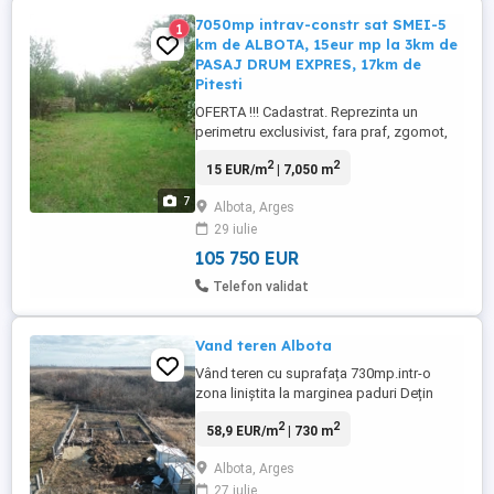
7050mp intrav-constr sat SMEI-5
1
km de ALBOTA, 15eur mp la 3km de
PASAJ DRUM EXPRES, 17km de
Pitesti
OFERTA !!! Cadastrat. Reprezinta un
perimetru exclusivist, fara praf, zgomot,
trafic dar poziționat ideal fata de Pitești si
2
2
15 EUR/m
| 7,050 m
București atat ca vad comercial, industrial,
agricol cat si ca valoare rezidentiala -
7
Albota, Arges
pamant si aer - vile rezidentiale si case de
29 iulie
vacanta de 1 sau 2 etaje pe cate 1000mp.
Pasaj ...
105 750 EUR
Telefon validat
Vand teren Albota
Vând teren cu suprafața 730mp.intr-o
zona liniștita la marginea paduri Dețin
certificat de urbanism si autorizație de
2
2
58,9 EUR/m
| 730 m
construcție. Curent, apa si împrejmuire
Albota, Arges
27 iulie