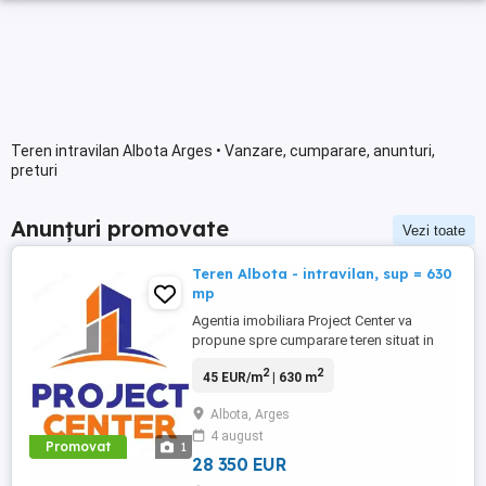
Teren intravilan Albota Arges • Vanzare, cumparare, anunturi,
preturi
Anunțuri promovate
Vezi toate
Teren Albota - intravilan, sup = 630
mp
Agentia imobiliara Project Center va
propune spre cumparare teren situat in
Albota, intravilan, in suprafata de 630 mp,
2
2
45 EUR/m
| 630 m
avand deschidere de 40 m. Terenul este la
asfalt, intr-o zona rezidentiala si intr-o
Albota, Arges
continua dezvoltare. Apa si curentul sunt
4 august
la limita proprietatii. Pret vanzare - 45
Promovat
1
euro/mp! Vizionarile ...
28 350 EUR