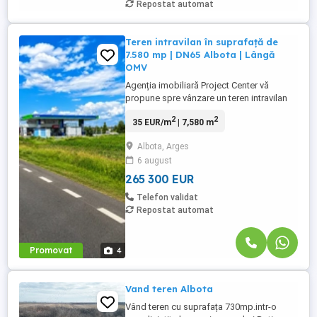
Repostat automat
Teren intravilan în suprafață de
7.580 mp | DN65 Albota | Lângă
OMV
Agenția imobiliară Project Center vă
propune spre vânzare un teren intravilan
cu poziționare excepțională, amplasat
2
2
35 EUR/m
| 7,580 m
stradal la DN65, în Albota, în imediata
vecinătate a stației OMV, una dintre cele
Albota, Arges
mai circulate și vizibile zone comerciale
6 august
din apropierea municipiului Pitești. Cu o
suprafață totală de ...
265 300 EUR
Telefon validat
Repostat automat
Promovat
4
Vand teren Albota
Vând teren cu suprafața 730mp.intr-o