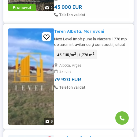
43 000 EUR
Promovat
2
Telefon validat
Teren Albota, Morlovani
Next Level Imob pune în vânzare 1776 mp
de teren intravilan-curți construcții, situat
in Albota la aproximativ 400 m de Primărie,
2
2
45 EUR/m
| 1,776 m
într-o zonă de vile nou construite. Terenul
este plat si are 40 metrii deschidere la
Albota, Arges
strada asfaltată. Toate utilitățile. Terenul
27 iulie
poate fi parcelat, in aceasta situație prețul
...
79 920 EUR
Telefon validat
3