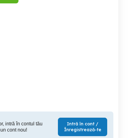
Teren intravilan
Teren in
Gheorghe Sincai
Zalau
Zalau
51,000 EUR
4,150 EUR
6,
r, intră în contul tău
Intră în cont /
Înregistrează-te
 un cont nou!