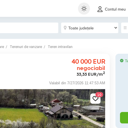
Contul meu
are
Terenuri de vanzare
Teren intravilan
40 000
EUR
T
negociabil
2
33,33 EUR/m
Valabil din 7/27/2026 11:47:53 AM
10