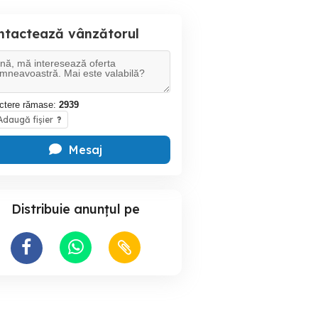
ntactează vânzătorul
ctere rămase:
2939
daugă fișier
?
Mesaj
Distribuie anunțul pe