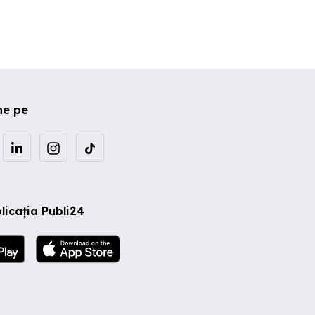
ne pe
licația Publi24