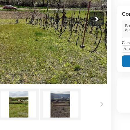
Co
Cara
A