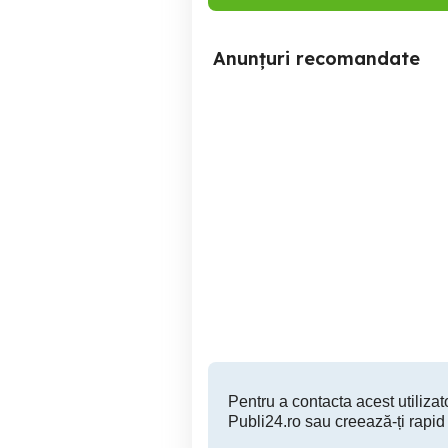
Anunțuri recomandate
Vând teren Str Mori , Zalău
Teren intravilan, Zalău, str.
Zalau
35,500 EUR
Pentru a contacta acest utilizato
Publi24.ro sau creează-ți rapid