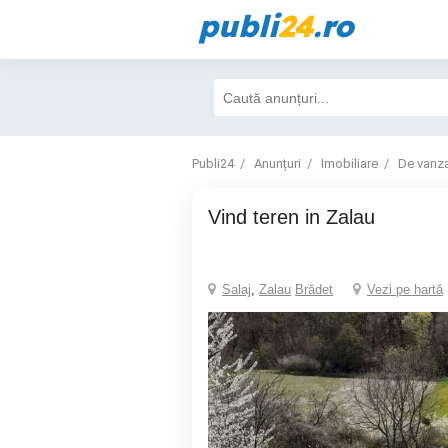
publi
24
.ro
Publi24
Anunțuri
Imobiliare
De vanz
Vind teren in Zalau
Salaj
,
Zalau
Brădet
Vezi pe hartă