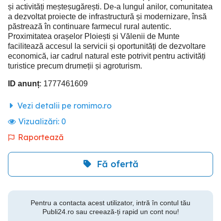
și activități meșteșugărești. De-a lungul anilor, comunitatea
a dezvoltat proiecte de infrastructură și modernizare, însă
păstrează în continuare farmecul rural autentic.
Proximitatea orașelor Ploiești și Vălenii de Munte
facilitează accesul la servicii și oportunități de dezvoltare
economică, iar cadrul natural este potrivit pentru activități
turistice precum drumeții și agroturism.
ID anunț
: 1777461609
Vezi detalii pe romimo.ro
Vizualizări:
0
Raportează
Fă ofertă
Pentru a contacta acest utilizator, intră în contul tău
Publi24.ro sau creează-ți rapid un cont nou!