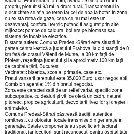
vacanta. Front stradal amplu, avand 79 ml la un drum
propriu, pietruit si 93 ml la drum rural. Bransamentul la
electricitate se afla pe teren iar cel de apa la hotar. In zona
nu exista retea de gaze, ceea ce nu mai este un
dezavantaj, confortul termic putand fi asigurat prin alte
mijloace: pompe de caldura, boilere pe biomasa sau
sisteme de incalzire electrice.
Distante rutiere: Comuna Predeal-Sărari este situată în
partea central-estică a județului Prahova, la o distanță de 8
km față de orașul Vălenii de Munte, la 38 km față de
Ploiești, reședința județului și la aproximativ 100 km față
de capitala țării, București
Vecinatati: biserica, scoala, primarie, case etc.
Pretul vanzarii terenului este 35.000 Euro, usor negociabil.
Comision agentie: 1% din pretul negociat.
Zona este caracterizată de un relief variat, specific zonei
subcarpatice, cu dealuri și văi ce oferă un cadru natural
pitoresc, propice agriculturii, dezvoltarii livezilor și creșterii
animalelor.
Comuna Predeal-Sărari păstrează tradiții autentice
românești, cu obiceiuri locale transmise din generație în
generație. Satele componente au specific arhitectural
tradițional, iar locuitorii sunt recunoscuți pentru ospitalitate