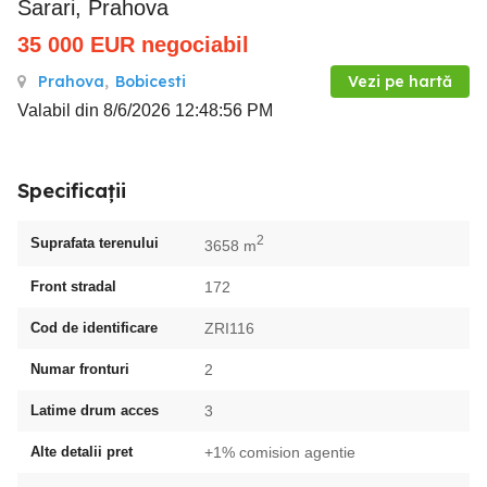
Sarari, Prahova
35 000
EUR
negociabil
Prahova
,
Bobicesti
Vezi pe hartă
Valabil din 8/6/2026 12:48:56 PM
Specificații
2
Suprafata terenului
3658 m
Front stradal
172
Cod de identificare
ZRI116
Numar fronturi
2
Latime drum acces
3
Alte detalii pret
+1% comision agentie