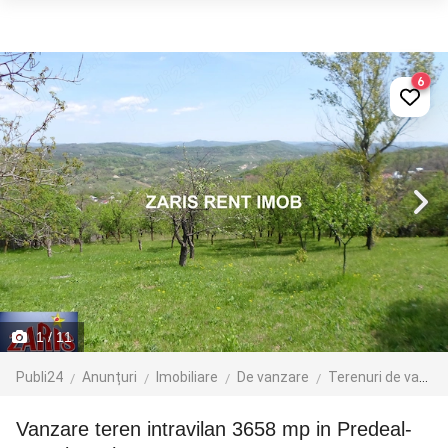
6
1
/ 11
Publi24
Anunțuri
Imobiliare
De vanzare
Terenuri de vanzare
Vanzare teren intravilan 3658 mp in Predeal-