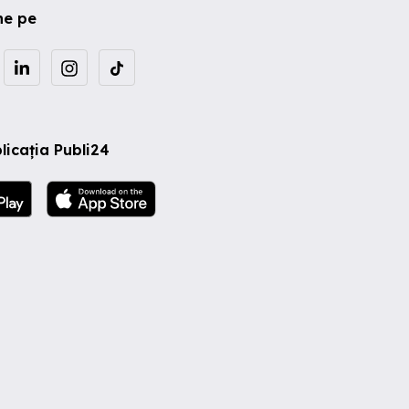
ne pe
licația Publi24