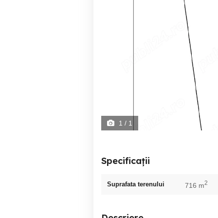
1
/ 1
Specificații
2
Suprafata terenului
716 m
Descriere