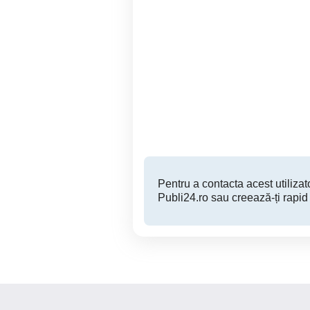
Teren intravilan în Gai
1,5ha Teren i
suprafață flexibilă, zonă
rezidențială liniștită
Arad
55 EUR
Pentru a contacta acest utilizato
Publi24.ro sau creează-ți rapid