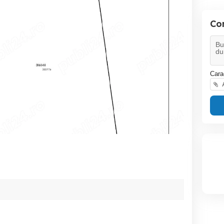
Co
Cara
A