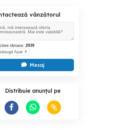
ntactează vânzătorul
ctere rămase:
2939
daugă fișier
?
Mesaj
Distribuie anunțul pe