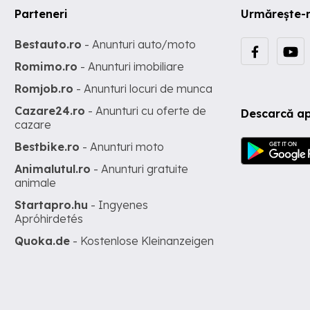
Parteneri
Urmărește-
Bestauto.ro
- Anunturi auto/moto
Romimo.ro
- Anunturi imobiliare
Romjob.ro
- Anunturi locuri de munca
Cazare24.ro
- Anunturi cu oferte de
Descarcă ap
cazare
Bestbike.ro
- Anunturi moto
Animalutul.ro
- Anunturi gratuite
animale
Startapro.hu
- Ingyenes
Apróhirdetés
Quoka.de
- Kostenlose Kleinanzeigen