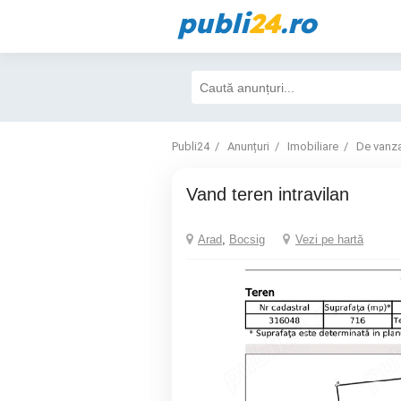
publi
24
.ro
Publi24
Anunțuri
Imobiliare
De vanz
Vand teren intravilan
Arad
,
Bocsig
Vezi pe hartă