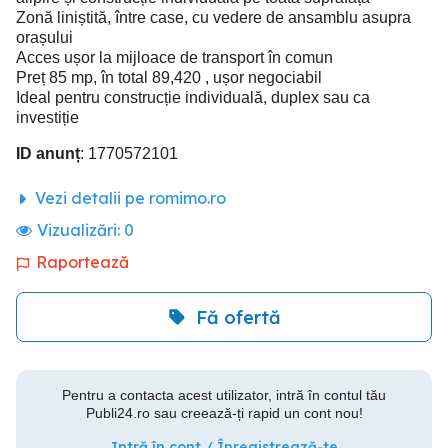
Zonă liniștită, între case, cu vedere de ansamblu asupra
orașului
Acces ușor la mijloace de transport în comun
Preț 85 mp, în total 89,420 , ușor negociabil
Ideal pentru construcție individuală, duplex sau ca
investiție
ID anunț
: 1770572101
Vezi detalii pe romimo.ro
Vizualizări:
0
Raportează
Fă ofertă
Pentru a contacta acest utilizator, intră în contul tău
Publi24.ro sau creează-ți rapid un cont nou!
Intră în cont / Înregistrează-te