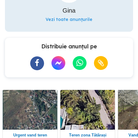
Gina
Vezi toate anunțurile
Distribuie anunțul pe
Urgent vand teren
Teren zona Tătărași
van