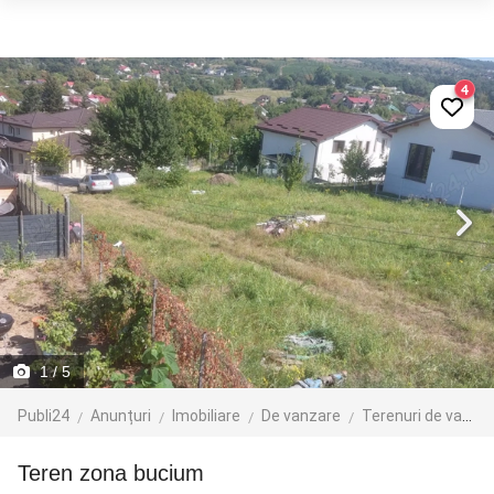
4
1
/ 5
Publi24
Anunțuri
Imobiliare
De vanzare
Terenuri de vanzare
Teren zona bucium