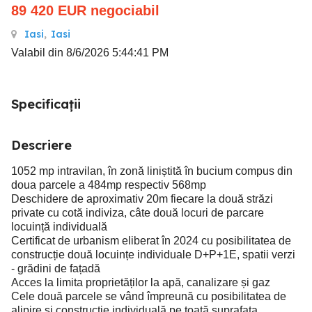
89 420
EUR
negociabil
Iasi
,
Iasi
Valabil din 8/6/2026 5:44:41 PM
Specificații
Descriere
1052 mp intravilan, în zonă liniștită în bucium compus din
doua parcele a 484mp respectiv 568mp
Deschidere de aproximativ 20m fiecare la două străzi
private cu cotă indiviza, câte două locuri de parcare
locuință individuală
Certificat de urbanism eliberat în 2024 cu posibilitatea de
construcție două locuințe individuale D+P+1E, spatii verzi
- grădini de fațadă
Acces la limita proprietăților la apă, canalizare și gaz
Cele două parcele se vând împreună cu posibilitatea de
alipire și construcție individuală pe toată suprafața