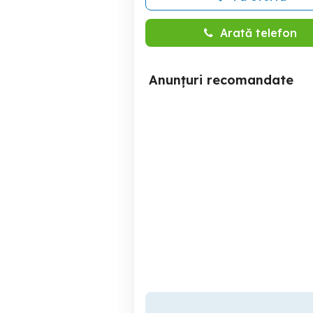
Arată telefon
Anunțuri recomandate
Teren cartier Brosteni-
Buzau
Buzau
55 EUR