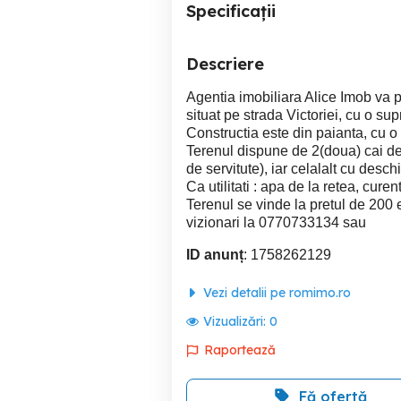
Specificații
Descriere
Agentia imobiliara Alice Imob va 
situat pe strada Victoriei, cu o su
Constructia este din paianta, cu 
Terenul dispune de 2(doua) cai de
de servitute), iar celalalt cu desch
Ca utilitati : apa de la retea, curen
Terenul se vinde la pretul de 200 
vizionari la 0770733134 sau
ID anunț
: 1758262129
Vezi detalii pe romimo.ro
Vizualizări:
0
Raportează
Fă ofertă