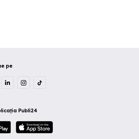
ne pe
licația Publi24