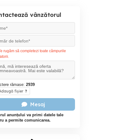
ntactează vânzătorul
e rugăm să completezi toate câmpurile
atorii.
ctere rămase:
2939
daugă fișier
?
Mesaj
rul anunțului va primi datele tale
ru a permite comunicarea.