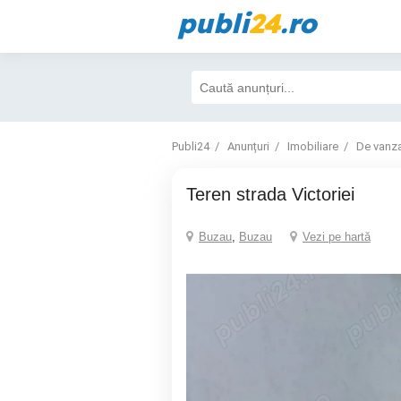
publi
24
.ro
Publi24
Anunțuri
Imobiliare
De vanz
Teren strada Victoriei
Buzau
,
Buzau
Vezi pe hartă