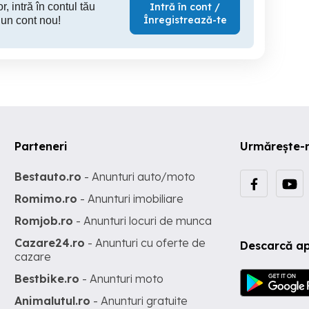
r, intră în contul tău
Intră în cont /
Înregistrează-te
 un cont nou!
Parteneri
Urmărește-
Bestauto.ro
- Anunturi auto/moto
Romimo.ro
- Anunturi imobiliare
Romjob.ro
- Anunturi locuri de munca
Cazare24.ro
- Anunturi cu oferte de
Descarcă ap
cazare
Bestbike.ro
- Anunturi moto
Animalutul.ro
- Anunturi gratuite