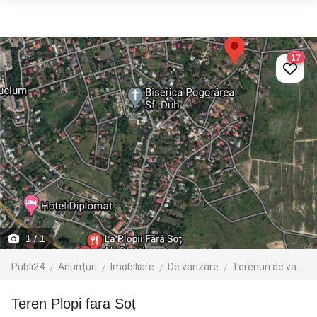
17
1
/ 1
Publi24
Anunțuri
Imobiliare
De vanzare
Terenuri de vanzare
Teren Plopi fara Soț