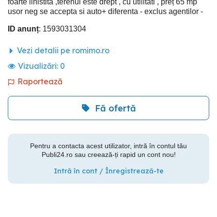
foarte linistita ,terenul este drept , cu utilitati , preț 65 mp
usor neg se accepta si auto+ diferenta - exclus agentilor -
ID anunț
: 1593031304
Vezi detalii pe romimo.ro
Vizualizări:
0
Raportează
Fă ofertă
Pentru a contacta acest utilizator, intră în contul tău
Publi24.ro sau creează-ți rapid un cont nou!
Intră în cont / Înregistrează-te