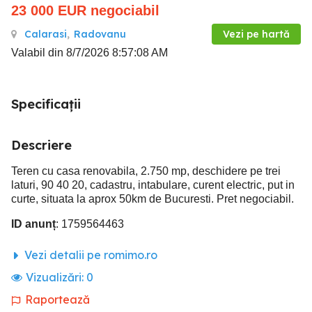
23 000
EUR
negociabil
Calarasi
,
Radovanu
Vezi pe hartă
Valabil din 8/7/2026 8:57:08 AM
Specificații
Descriere
Teren cu casa renovabila, 2.750 mp, deschidere pe trei
laturi, 90 40 20, cadastru, intabulare, curent electric, put in
curte, situata la aprox 50km de Bucuresti. Pret negociabil.
ID anunț
: 1759564463
Vezi detalii pe romimo.ro
Vizualizări:
0
Raportează