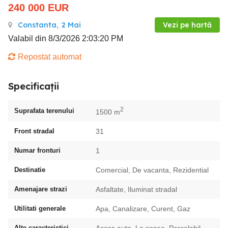
240 000
EUR
Constanta
,
2 Mai
Vezi pe hartă
Valabil din 8/3/2026 2:03:20 PM
Repostat automat
Specificații
2
Suprafata terenului
1500 m
Front stradal
31
Numar fronturi
1
Destinatie
Comercial, De vacanta, Rezidential
Amenajare strazi
Asfaltate, Iluminat stradal
Utilitati generale
Apa, Canalizare, Curent, Gaz
Alte caracteristici
Acces auto, La sosea, Parcelabil