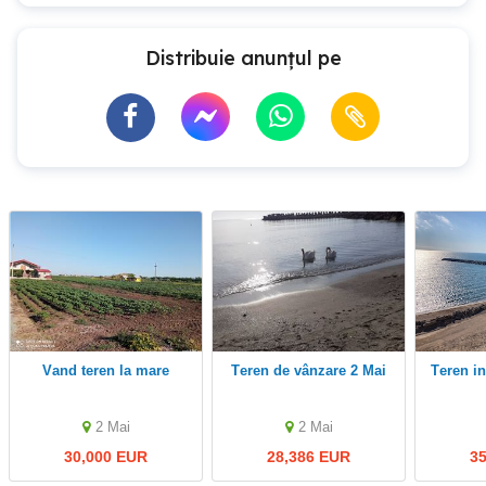
Distribuie anunțul pe
Vand teren la mare
Teren de vânzare 2 Mai
Teren i
2 Mai
2 Mai
30,000 EUR
28,386 EUR
3