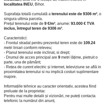
localitatea INEU
, Bihor.
Suprafața totală cumulată a
terenului este de 9306 m²
, o
singura ultima parcela.
Prețul terenului este de
9 €/m²
, anume:
93.000 € TVA
inclus, întregul teren de 9306 m²
.
Caracteristici:
- Frontul stradal pentru prezentul teren este de
109.24
metri liniari conform releveu;
- Planul terenului este inclinat, si drept;
- Drumul de acces principal are
9
metri lățime, pietruit o
parte, una de pământ;
- Rețea de curent electric și internet, televiziune se află in
proximitatea terenului si nu implică costuri suplimentare
majore.
Informațiile tehnice au caracter orientativ, acestea fiind
preluate de la proprietar.
Pentru mai multe detalii și vizionări, ne puteți contacta
telefonic la numărul din anunț.