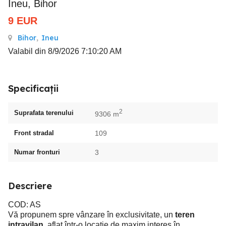
Ineu, Bihor
9
EUR
Bihor
,
Ineu
Valabil din 8/9/2026 7:10:20 AM
Specificații
2
Suprafata terenului
9306 m
Front stradal
109
Numar fronturi
3
Descriere
COD: AS
Vă propunem spre vânzare în exclusivitate, un
teren
intravilan
, aflat într-o locație de maxim interes în