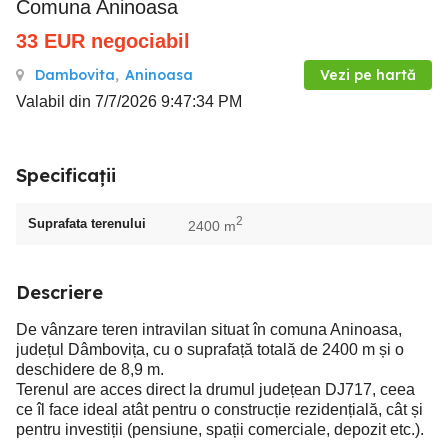
Comuna Aninoasa
33
EUR
negociabil
Dambovita
,
Aninoasa
Vezi pe hartă
Valabil din 7/7/2026 9:47:34 PM
Specificații
2
Suprafata terenului
2400 m
Descriere
De vânzare teren intravilan situat în comuna Aninoasa,
județul Dâmbovița, cu o suprafață totală de 2400 m și o
deschidere de 8,9 m.
Terenul are acces direct la drumul județean DJ717, ceea
ce îl face ideal atât pentru o construcție rezidențială, cât și
pentru investiții (pensiune, spații comerciale, depozit etc.).