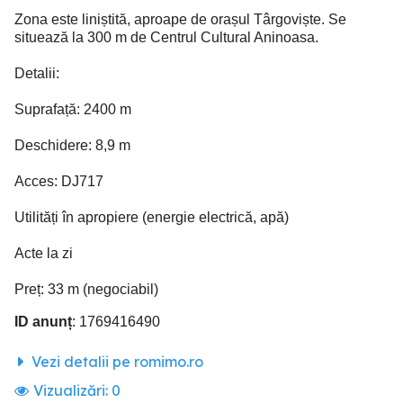
Zona este liniștită, aproape de orașul Târgoviște. Se
situează la 300 m de Centrul Cultural Aninoasa.
Detalii:
Suprafață: 2400 m
Deschidere: 8,9 m
Acces: DJ717
Utilități în apropiere (energie electrică, apă)
Acte la zi
Preț: 33 m (negociabil)
ID anunț
: 1769416490
Vezi detalii pe romimo.ro
Vizualizări:
0