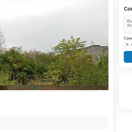
Co
Cara
A