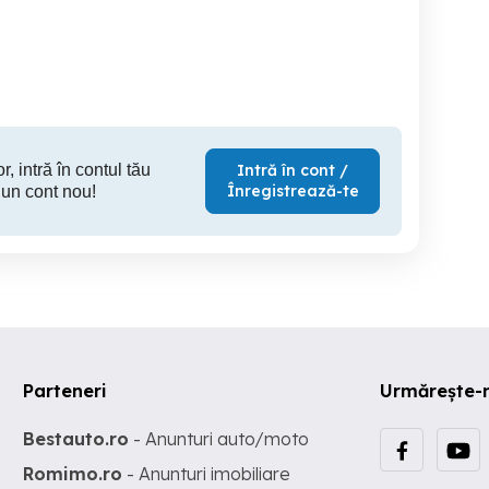
cărămidă, veche
Toboc
cu ACC V
Proiect
Sector 2
Sector 2
S
135,000 EUR
350 EUR
115
r, intră în contul tău
Intră în cont /
Înregistrează-te
 un cont nou!
Parteneri
Urmărește-
Bestauto.ro
- Anunturi auto/moto
Romimo.ro
- Anunturi imobiliare