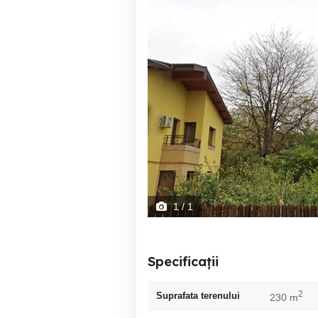
1
/ 1
Specificații
2
Suprafata terenului
230 m