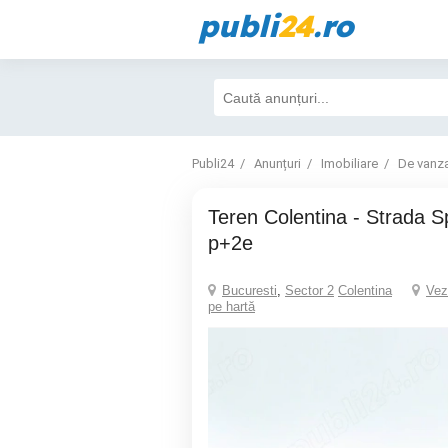
publi
24
.ro
Publi24
Anunțuri
Imobiliare
De vanz
Teren Colentina - Strada Sportului 230 mp -
p+2e
Bucuresti
,
Sector 2
Colentina
Vez
pe hartă