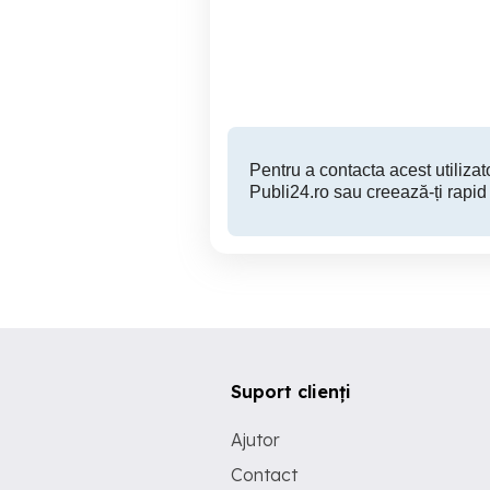
colentina fundeni
Sector 2
240 EUR
Pentru a contacta acest utilizato
Publi24.ro sau creează-ți rapid
Suport clienți
Ajutor
Contact