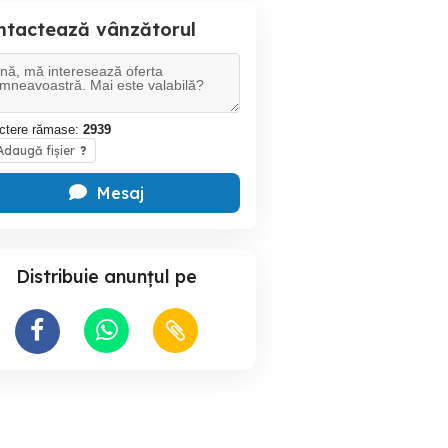
ntactează vânzătorul
ctere rămase:
2939
daugă fișier
?
Mesaj
Distribuie anunțul pe