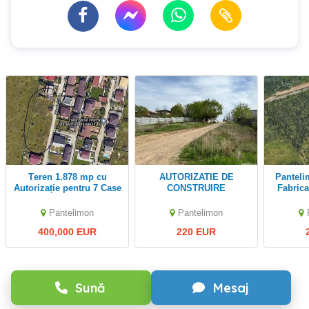
Teren 1.878 mp cu
AUTORIZATIE DE
Pantelimon oras - v.a.v.
Autorizație pentru 7 Case
CONSTRUIRE
Fabrica
P+1 | Pantelimon Str.
Pantelimon -Lebada- str.
de cent
Eforie | Utilități | Lângă
Sinaia, teren 24.750 mp,
Pantelimon
Pantelimon
Lac
dubla deschidere 56 m
400,000 EUR
220 EUR
6m
Sună
Mesaj