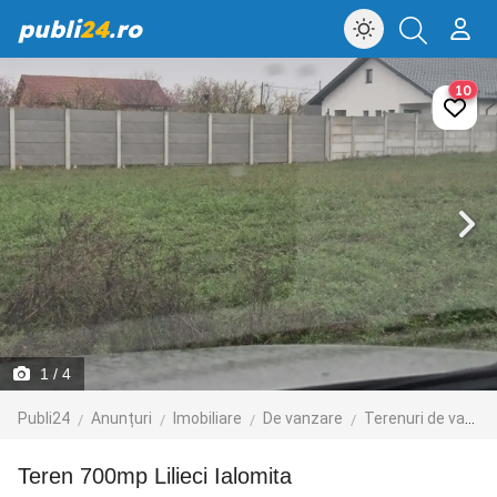
publi
24
.ro
10
1
/ 4
Publi24
Anunțuri
Imobiliare
De vanzare
Terenuri de vanzare
teren 700mp Lilieci Ialomita