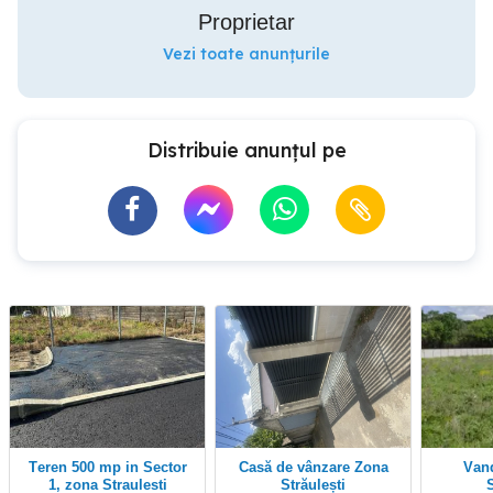
Proprietar
Vezi toate anunțurile
Distribuie anunțul pe
Teren 500 mp in Sector
Casă de vânzare Zona
Vand teren zona
1, zona Straulesti
Străulești