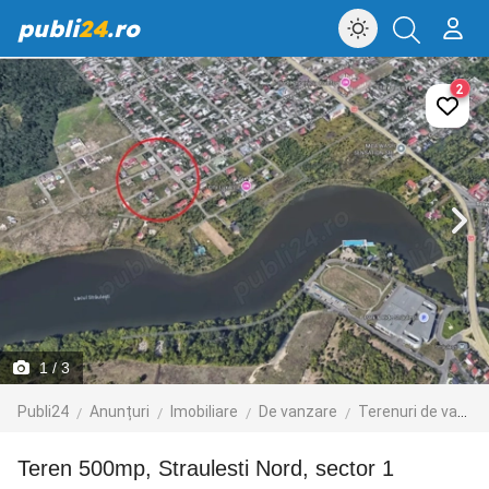
publi
24
.ro
2
1
/ 3
Publi24
Anunțuri
Imobiliare
De vanzare
Terenuri de vanzare
Teren 500mp, Straulesti Nord, sector 1