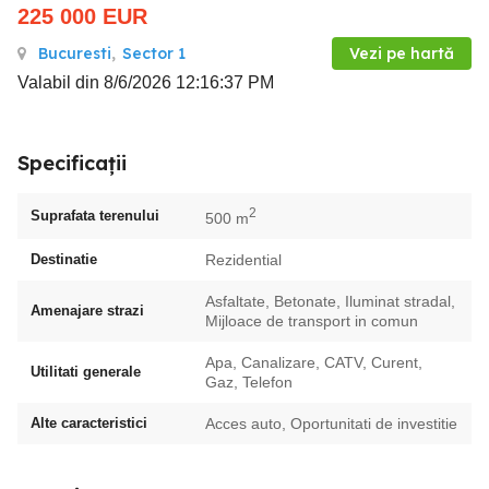
225 000
EUR
Bucuresti
,
Sector 1
Vezi pe hartă
Valabil din 8/6/2026 12:16:37 PM
Specificații
2
Suprafata terenului
500 m
Destinatie
Rezidential
Asfaltate, Betonate, Iluminat stradal,
Amenajare strazi
Mijloace de transport in comun
Apa, Canalizare, CATV, Curent,
Utilitati generale
Gaz, Telefon
Alte caracteristici
Acces auto, Oportunitati de investitie