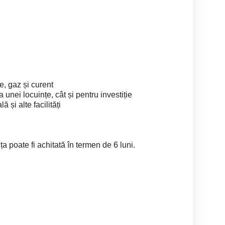
re, gaz și curent
 unei locuințe, cât și pentru investiție
ă și alte facilități
a poate fi achitată în termen de 6 luni.