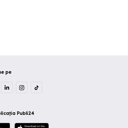
ne pe
licația Publi24