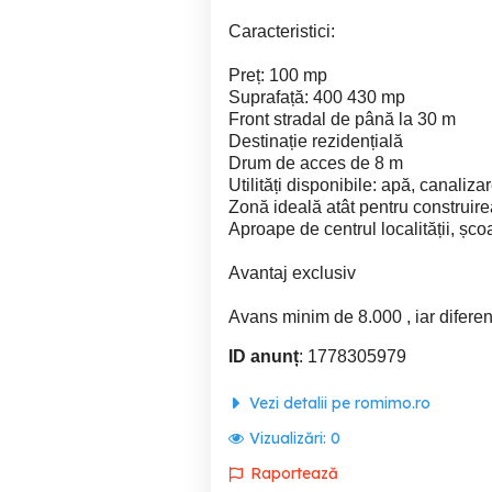
Caracteristici:
Preț: 100 mp
Suprafață: 400 430 mp
Front stradal de până la 30 m
Destinație rezidențială
Drum de acces de 8 m
Utilități disponibile: apă, canaliza
Zonă ideală atât pentru construirea
Aproape de centrul localității, școal
Avantaj exclusiv
Avans minim de 8.000 , iar diferenț
ID anunț
: 1778305979
Vezi detalii pe romimo.ro
Vizualizări:
0
Raportează