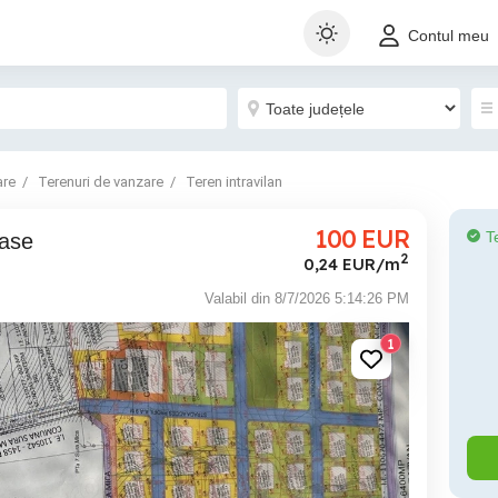
Contul meu
are
Terenuri de vanzare
Teren intravilan
100
EUR
T
case
2
0,24 EUR/m
Valabil din 8/7/2026 5:14:26 PM
1