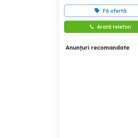
Fă ofertă
Arată telefon
Anunțuri recomandate
Teren de vanzare PUZ
De vanzare teren intravilan
Aprobat in Paltinis
Paltinis
33,000 EUR