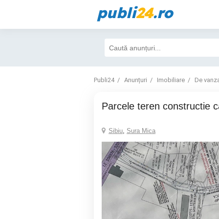
publi
24
.ro
Publi24
Anunțuri
Imobiliare
De vanz
parcele teren constructie 
Sibiu
,
Sura Mica