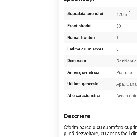
2
Suprafata terenului
420 m
Front stradal
30
Numar fronturi
1
Latime drum acces
8
Destinatie
Rezidentia
Amenajare strazi
Pietruite
Utilitati generale
Apa, Canal
Alte caracteristici
Acces auto
Descriere
Oferim parcele cu suprafețe cuprins
plină dezvoltare, cu acces facil di