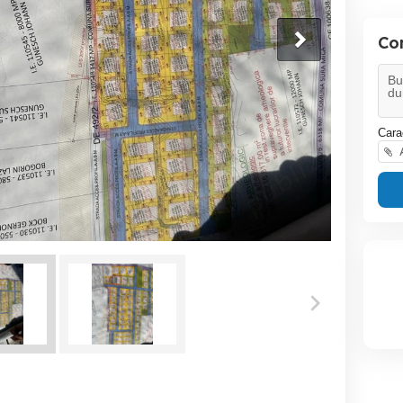
Co
Cara
A