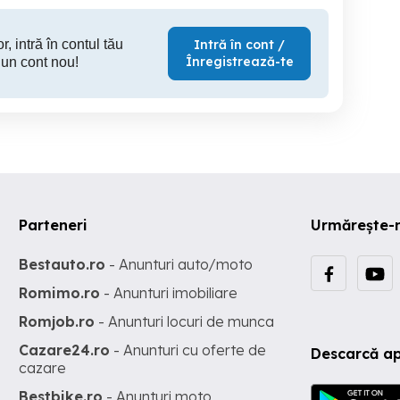
r, intră în contul tău
Intră în cont /
Înregistrează-te
 un cont nou!
Parteneri
Urmărește-
Bestauto.ro
- Anunturi auto/moto
Romimo.ro
- Anunturi imobiliare
Romjob.ro
- Anunturi locuri de munca
Cazare24.ro
- Anunturi cu oferte de
Descarcă ap
cazare
Bestbike.ro
- Anunturi moto