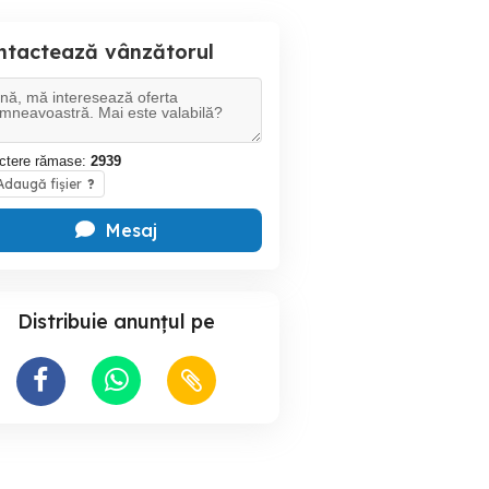
ntactează vânzătorul
ctere rămase:
2939
daugă fișier
?
Mesaj
Distribuie anunțul pe