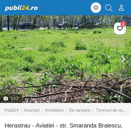
publi
24
.ro
2
1
/ 7
Publi24
Anunțuri
Imobiliare
De vanzare
Terenuri de vanzare
Herastrau - Aviatiei - str. Smaranda Braiescu,