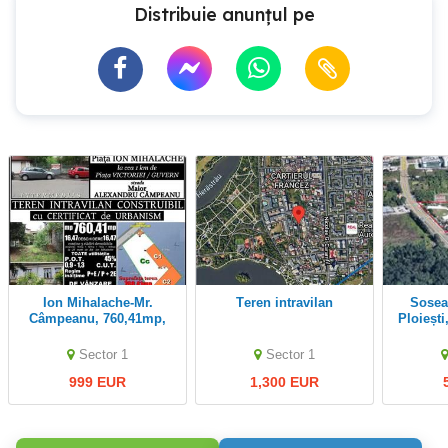
Distribuie anunțul pe
Ion Mihalache-Mr.
Teren intravilan
Soseaua București -
Câmpeanu, 760,41mp,
Ploieșt
desch. 16,47m, certif.
de Ploli
urbanism
teren in
Sector 1
Sector 1
999 EUR
1,300 EUR