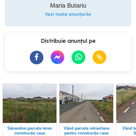
Maria Butariu
Vezi toate anunțurile
Distribuie anunțul pe
Sânandrei,parcela teren
Vând parcela intravilana
Vând teren intravilan ,
construcție casa
pentru construcție casa
S