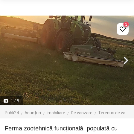
1
1
/ 8
Publi24
Anunțuri
Imobiliare
De vanzare
Terenuri de vanzare
Ferma zootehnică funcțională, populată cu