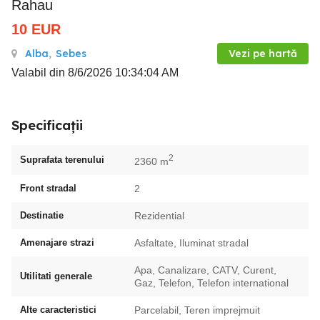
Rahau
10
EUR
Alba
,
Sebes
Vezi pe hartă
Valabil din 8/6/2026 10:34:04 AM
Specificații
2
Suprafata terenului
2360 m
Front stradal
2
Destinatie
Rezidential
Amenajare strazi
Asfaltate, Iluminat stradal
Apa, Canalizare, CATV, Curent,
Utilitati generale
Gaz, Telefon, Telefon international
Alte caracteristici
Parcelabil, Teren imprejmuit