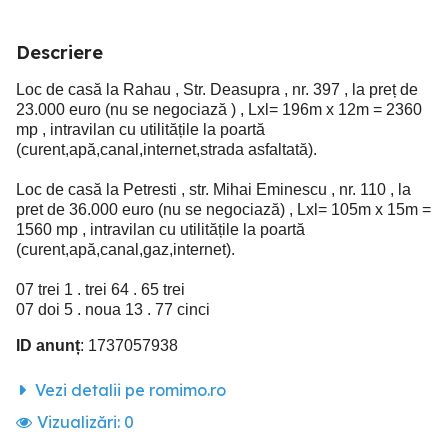
Descriere
Loc de casă la Rahau , Str. Deasupra , nr. 397 , la preț de
23.000 euro (nu se negociază ) , Lxl= 196m x 12m = 2360
mp , intravilan cu utilitățile la poartă
(curent,apă,canal,internet,strada asfaltată).
Loc de casă la Petresti , str. Mihai Eminescu , nr. 110 , la
pret de 36.000 euro (nu se negociază) , Lxl= 105m x 15m =
1560 mp , intravilan cu utilitățile la poartă
(curent,apă,canal,gaz,internet).
07 trei 1 . trei 64 . 65 trei
07 doi 5 . noua 13 . 77 cinci
ID anunț
: 1737057938
Vezi detalii pe romimo.ro
Vizualizări:
0