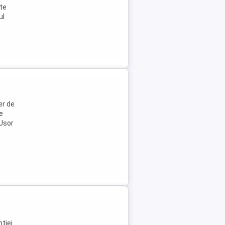
ste
ul
er de
e
.Usor
tiei