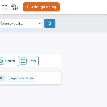
Hartă
Listă
Adaugă anunț
Hartă
Listă
Șterge toate filtrele