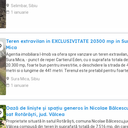
linistita in plina dezvoltare, ...
Selimbar, Sibiu
1 ianuarie
Teren extravilan in EXCLUSIVITATE 20300 mp in Su
Mica
Agentia imobiliara I-Imob va ofera spre vanzare un teren extravilan,
Sura Mica, - punct de reper Cartierul Eden, cu o suprafata totala de
20.300 mp, foarte bun pentru investitie, o deschidere la strada de 
metri si o lungime de 441 metri. Terenul este pretabil pentru foart
multe tipuri de activitati ...
Sura Mica, Sibiu
1 ianuarie
Oază de liniște și spațiu generos în Nicolae Bălcesc
sat Rotărăști, jud. Vâlcea
Proprietate situată în satul Rotărăști, comuna Nicolae Bălcescu,ju
Vâlcea compusă din teren în suprafață totală de 7.516 mp, din car