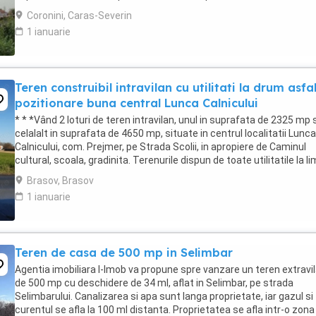
zona de recreere personala ...
Coronini, Caras-Severin
1 ianuarie
Teren construibil intravilan cu utilitati la drum asfa
pozitionare buna central Lunca Calnicului
* * *Vând 2 loturi de teren intravilan, unul in suprafata de 2325 mp s
celalalt in suprafata de 4650 mp, situate in centrul localitatii Lunca
Calnicului, com. Prejmer, pe Strada Scolii, in apropiere de Caminul
cultural, scoala, gradinita. Terenurile dispun de toate utilitatile la li
de proprietate ...
Brasov, Brasov
1 ianuarie
Teren de casa de 500 mp in Selimbar
Agentia imobiliara I-Imob va propune spre vanzare un teren extravi
de 500 mp cu deschidere de 34 ml, aflat in Selimbar, pe strada
Selimbarului. Canalizarea si apa sunt langa proprietate, iar gazul si
curentul se afla la 100 ml distanta. Proprietatea se afla intr-o zona