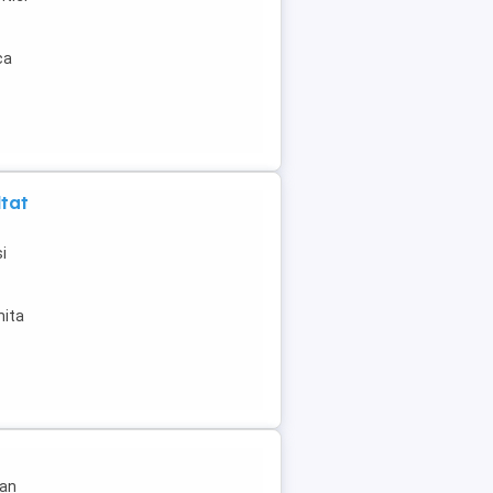
ca
ltat
i
mita
lan