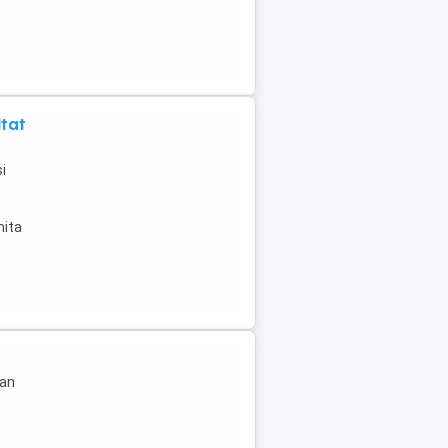
ltat
i
mita
lan