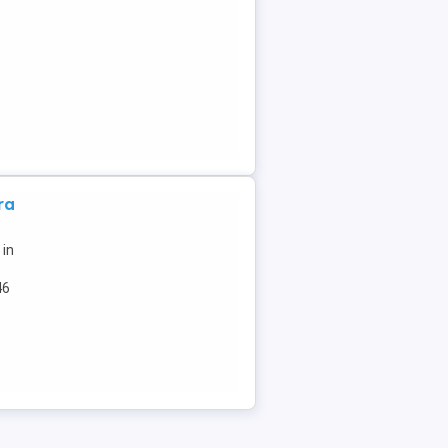
ra
 in
46
e