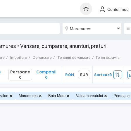
Persoane
Companii
RON
EUR
Sortează
Contul meu
0
0
mures • Vanzare, cumparare, anunturi, preturi
are
Imobiliare
De vanzare
Terenuri de vanzare
Teren extravilan
e
Persoane
Companii
RON
EUR
Sortează
0
0
vilan
Maramures
Baia Mare
Valea borcutului
Persoane