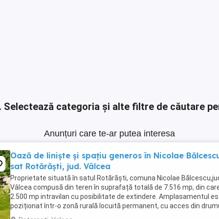
.
Selectează categoria și alte filtre de căutare pe
Anunțuri care te-ar putea interesa
Oază de liniște și spațiu generos în Nicolae Bălcesc
sat Rotărăști, jud. Vâlcea
Proprietate situată în satul Rotărăști, comuna Nicolae Bălcescu,ju
Vâlcea compusă din teren în suprafață totală de 7.516 mp, din car
2.500 mp intravilan cu posibilitate de extindere. Amplasamentul e
poziționat într-o zonă rurală locuită permanent, cu acces din drum
local, beneficiind de liniștea ...