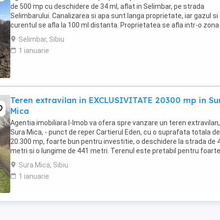
de 500 mp cu deschidere de 34 ml, aflat in Selimbar, pe strada
Selimbarului. Canalizarea si apa sunt langa proprietate, iar gazul si
curentul se afla la 100 ml distanta. Proprietatea se afla intr-o zona
linistita in plina dezvoltare, ...
Selimbar, Sibiu
1 ianuarie
Teren extravilan in EXCLUSIVITATE 20300 mp in Su
Mica
Agentia imobiliara I-Imob va ofera spre vanzare un teren extravilan,
Sura Mica, - punct de reper Cartierul Eden, cu o suprafata totala de
20.300 mp, foarte bun pentru investitie, o deschidere la strada de 
metri si o lungime de 441 metri. Terenul este pretabil pentru foart
multe tipuri de activitati ...
Sura Mica, Sibiu
1 ianuarie