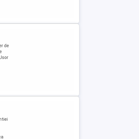
er de
e
.Usor
tiei
ca