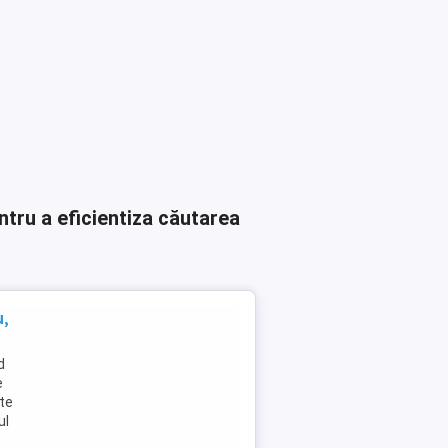
ntru a eficientiza căutarea
u,
d
e
ste
ul