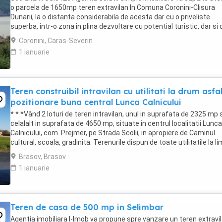
o parcela de 1650mp teren extravilan In Comuna Coronini-Clisura
Dunarii, la o distanta considerabila de acesta dar cu o priveliste
superba, intr-o zona in plina dezvoltare cu potential turistic, dar si 
zona de recreere personala ...
Coronini, Caras-Severin
1 ianuarie
Teren construibil intravilan cu utilitati la drum asfa
pozitionare buna central Lunca Calnicului
* * *Vând 2 loturi de teren intravilan, unul in suprafata de 2325 mp s
celalalt in suprafata de 4650 mp, situate in centrul localitatii Lunca
Calnicului, com. Prejmer, pe Strada Scolii, in apropiere de Caminul
cultural, scoala, gradinita. Terenurile dispun de toate utilitatile la li
de proprietate ...
Brasov, Brasov
1 ianuarie
Teren de casa de 500 mp in Selimbar
Agentia imobiliara I-Imob va propune spre vanzare un teren extravi