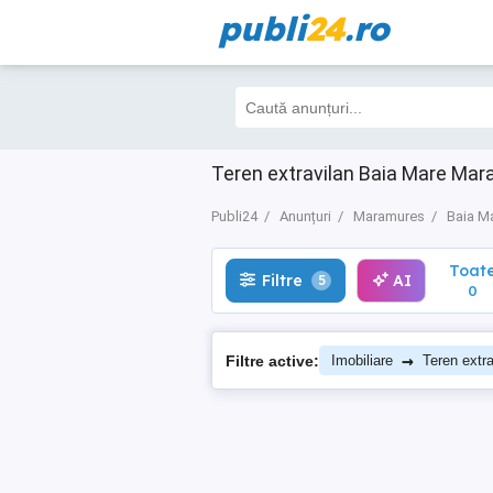
publi
24
.ro
Toate
Filtre
AI
5
0
Teren extravilan Baia Mare Mara
Publi24
Anunțuri
Maramures
Baia M
Toat
Filtre
AI
5
0
→
Filtre active:
Imobiliare
Teren extra