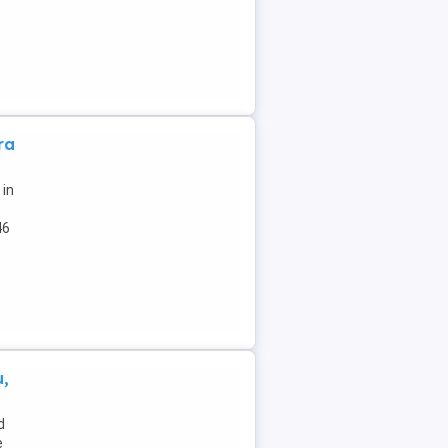
ra
 in
46
e
u,
d
e