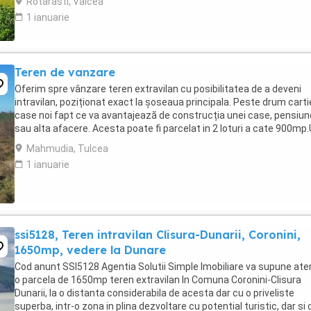
Rotarasti, Valcea
1 ianuarie
Teren de vanzare
Oferim spre vânzare teren extravilan cu posibilitatea de a deveni
intravilan, poziționat exact la șoseaua principala. Peste drum carti
case noi fapt ce va avantajează de construcția unei case, pensiun
sau alta afacere. Acesta poate fi parcelat in 2 loturi a cate 900mp
negociabil pentru toata ...
Mahmudia, Tulcea
1 ianuarie
ssi5128, Teren intravilan Clisura-Dunarii, Coronini,
1650mp, vedere la Dunare
Cod anunt SSI5128 Agentia Solutii Simple Imobiliare va supune aten
o parcela de 1650mp teren extravilan In Comuna Coronini-Clisura
Dunarii, la o distanta considerabila de acesta dar cu o priveliste
superba, intr-o zona in plina dezvoltare cu potential turistic, dar si 