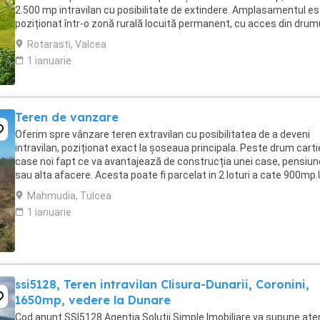
2.500 mp intravilan cu posibilitate de extindere. Amplasamentul e
poziționat într-o zonă rurală locuită permanent, cu acces din drum
local, beneficiind de liniștea ...
Rotarasti, Valcea
1 ianuarie
Teren de vanzare
Oferim spre vânzare teren extravilan cu posibilitatea de a deveni
intravilan, poziționat exact la șoseaua principala. Peste drum carti
case noi fapt ce va avantajează de construcția unei case, pensiun
sau alta afacere. Acesta poate fi parcelat in 2 loturi a cate 900mp
negociabil pentru toata ...
Mahmudia, Tulcea
1 ianuarie
ssi5128, Teren intravilan Clisura-Dunarii, Coronini,
1650mp, vedere la Dunare
Cod anunt SSI5128 Agentia Solutii Simple Imobiliare va supune aten