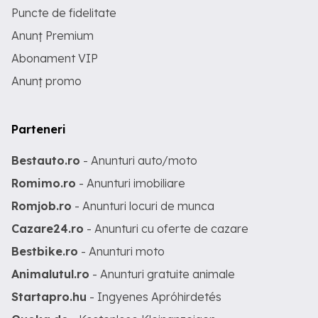
Puncte de fidelitate
Anunț Premium
Abonament VIP
Anunț promo
Parteneri
Bestauto.ro
- Anunturi auto/moto
Romimo.ro
- Anunturi imobiliare
Romjob.ro
- Anunturi locuri de munca
Cazare24.ro
- Anunturi cu oferte de cazare
Bestbike.ro
- Anunturi moto
Animalutul.ro
- Anunturi gratuite animale
Startapro.hu
- Ingyenes Apróhirdetés