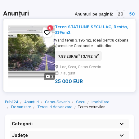
Anunțuri
20
50
Anunțuri pe pagină:
Teren STATIUNE SECU LAC, Resita,
8
3196m2
Vand teren 3.196 m2, ideal pentru cabana
/pensiune Cordonate: Latitudine:
45/28/8.64/N Longitudine: 21/59/58.05/E
2
2
7,83 EUR/m
| 3,192 m
Caracteristici: 1. Situat la marginea lacului,
langa cabana Stana Oilor, Sura Haiducilor
Lac, Secu, Caras-Severin
2. Drum asfaltat 3. Linie medie curent,
7 august
front + lateral 4 Sursa alimentare apa,
2
uzina de apa S ...
25 000 EUR
Publi24
Anunțuri
Caras-Severin
Secu
Imobiliare
De vanzare
Terenuri de vanzare
Teren extravilan
Categorii
Județe