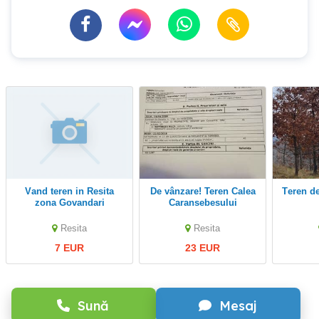
Vand teren in Resita
De vânzare! Teren Calea
Teren d
zona Govandari
Caransebesului
Resita
Resita
7 EUR
23 EUR
Sună
Mesaj