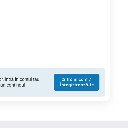
Vând teren agricol
teren de
hectare
extravilan in Cujmir
Balta
Cujmir
23,000 EUR
8,400 EUR
35,
r, intră în contul tău
Intră în cont /
Înregistrează-te
 un cont nou!