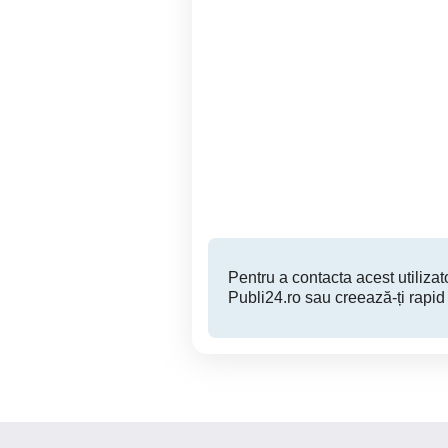
Teren extravilan cu
Vând teren extravilan 3,54
constructii
Orsova
60,000 EUR
Pentru a contacta acest utilizato
Publi24.ro sau creează-ți rapid