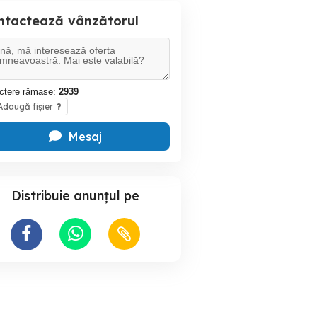
ntactează vânzătorul
ctere rămase:
2939
daugă fișier
?
Mesaj
Distribuie anunțul pe