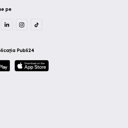
ne pe
licația Publi24