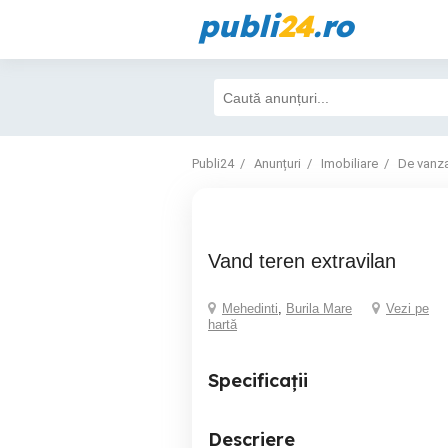
publi
24
.ro
Publi24
Anunțuri
Imobiliare
De vanz
vand teren extravilan
Mehedinti
,
Burila Mare
Vezi pe
hartă
Specificații
Descriere