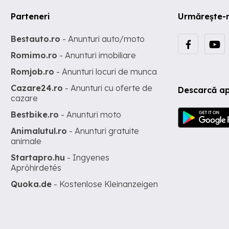
Parteneri
Urmărește-
Bestauto.ro
- Anunturi auto/moto
Romimo.ro
- Anunturi imobiliare
Romjob.ro
- Anunturi locuri de munca
Cazare24.ro
- Anunturi cu oferte de
Descarcă ap
cazare
Bestbike.ro
- Anunturi moto
Animalutul.ro
- Anunturi gratuite
animale
Startapro.hu
- Ingyenes
Apróhirdetés
Quoka.de
- Kostenlose Kleinanzeigen