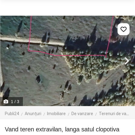
1
/ 3
Publi24
Anunțuri
Imobiliare
De vanzare
Terenuri de vanzare
Vand teren extravilan, langa satul clopotiva