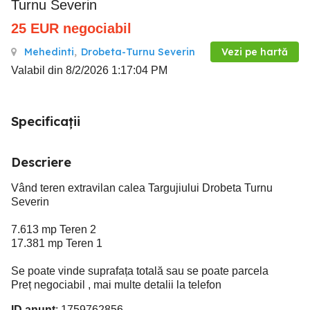
Turnu Severin
25
EUR
negociabil
Mehedinti
,
Drobeta-Turnu Severin
Vezi pe hartă
Valabil din 8/2/2026 1:17:04 PM
Specificații
Descriere
Vând teren extravilan calea Targujiului Drobeta Turnu
Severin
7.613 mp Teren 2
17.381 mp Teren 1
Se poate vinde suprafața totală sau se poate parcela
Preț negociabil , mai multe detalii la telefon
ID anunț
: 1759762856