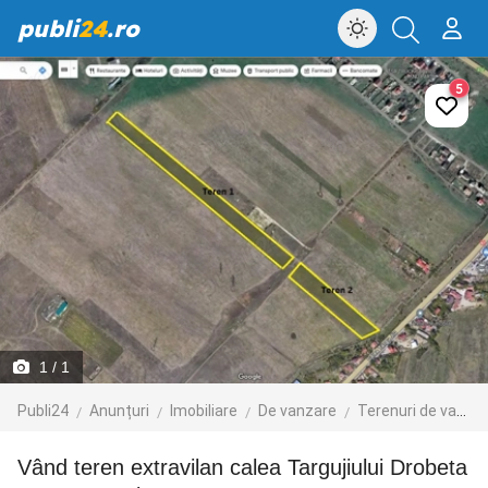
publi
24
.ro
5
1
/ 1
Publi24
Anunțuri
Imobiliare
De vanzare
Terenuri de vanzare
Vând teren extravilan calea Targujiului Drobeta