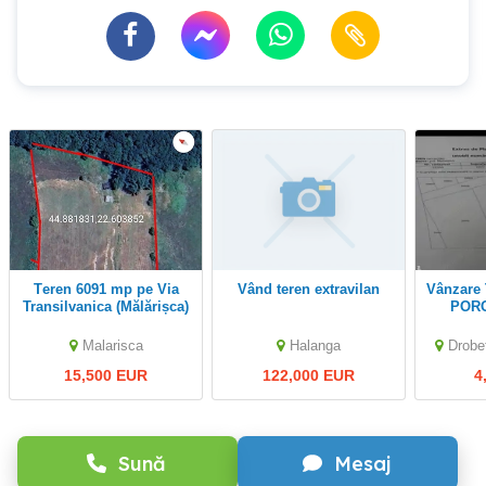
Teren 6091 mp pe Via
Vând teren extravilan
Vânzare Teren Arabil, Sat
Transilvanica (Mălărișca)
POROIN
curat, cu construcție în
acte
Malarisca
Halanga
Drobe
15,500 EUR
122,000 EUR
4
Sună
Mesaj