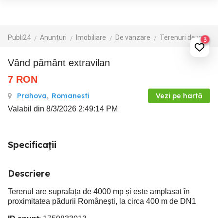
Publi24
Anunțuri
Imobiliare
De vanzare
Terenuri de vanzare
3
Vând pământ extravilan
7
RON
Prahova
,
Romanesti
Vezi pe hartă
Valabil din 8/3/2026 2:49:14 PM
Specificații
Descriere
Terenul are suprafața de 4000 mp și este amplasat în
proximitatea pădurii Românești, la circa 400 m de DN1