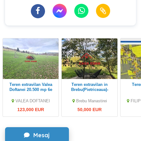
Teren extravilan Valea
Teren extravilan in
Ter
Doftanei 20.500 mp 6e
Brebu(Pietriceaua)-
mp
-9104mp--50.000e
VALEA DOFTANEI
Brebu Manastirei
FILI
123,000 EUR
50,000 EUR
Mesaj