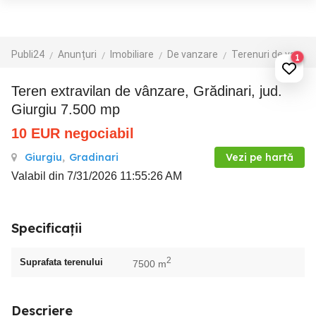
Publi24
Anunțuri
Imobiliare
De vanzare
Terenuri de vanzare
1
Teren extravilan de vânzare, Grădinari, jud.
Giurgiu 7.500 mp
10
EUR
negociabil
Giurgiu
,
Gradinari
Vezi pe hartă
Valabil din 7/31/2026 11:55:26 AM
Specificații
2
Suprafata terenului
7500 m
Descriere