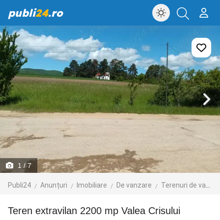
publi
24
.ro
1
/ 7
Publi24
Anunțuri
Imobiliare
De vanzare
Terenuri de vanzare
Teren extravilan 2200 mp Valea Crisului