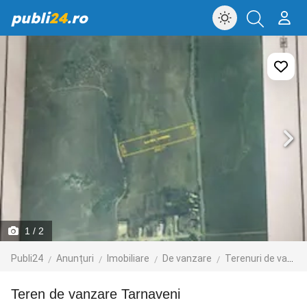
publi
24
.ro
1
/ 2
Publi24
Anunțuri
Imobiliare
De vanzare
Terenuri de vanzare
Teren de vanzare Tarnaveni