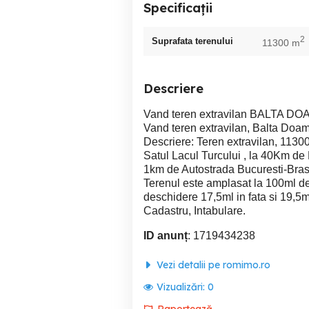
Specificații
2
Suprafata terenului
11300 m
Descriere
Vand teren extravilan BALTA DO
Vand teren extravilan, Balta Doa
Descriere: Teren extravilan, 113
Satul Lacul Turcului , la 40Km de
1km de Autostrada Bucuresti-Bras
Terenul este amplasat la 100ml de u
deschidere 17,5ml in fata si 19,5ml
Cadastru, Intabulare.
ID anunț
: 1719434238
Vezi detalii pe romimo.ro
Vizualizări:
0
Raportează