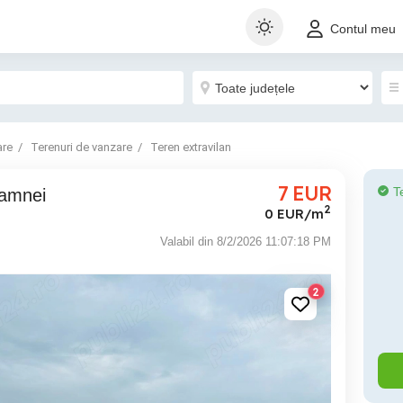
Contul meu
are
Terenuri de vanzare
Teren extravilan
7
EUR
T
oamnei
2
0 EUR/m
Valabil din 8/2/2026 11:07:18 PM
2