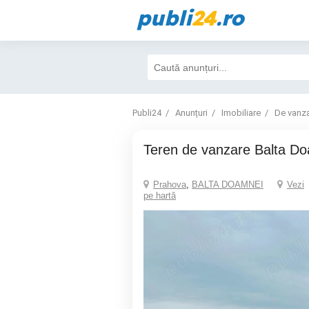
publi
24
.ro
Publi24
Anunțuri
Imobiliare
De vanz
Teren de vanzare Balta D
Prahova
,
BALTA DOAMNEI
Vezi
pe hartă