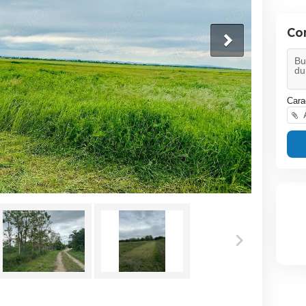
Co
Cara
A