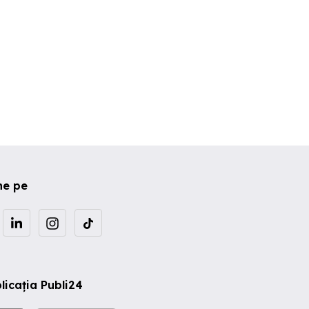
ne pe
licația Publi24