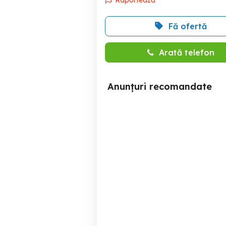
Fă ofertă
Arată telefon
Anunțuri recomandate
Teren extravilan Balta
Doamnei
BALTA DOAMNEI
20 RON