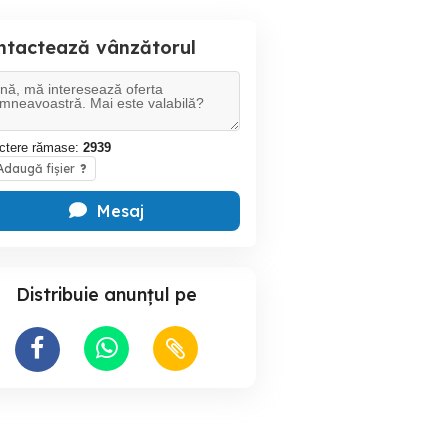
ntactează vânzătorul
ctere rămase:
2939
daugă fișier
?
Mesaj
Distribuie anunțul pe