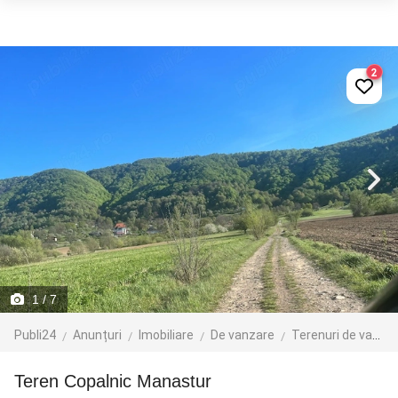
2
1
/ 7
Publi24
Anunțuri
Imobiliare
De vanzare
Terenuri de vanzare
Teren Copalnic Manastur