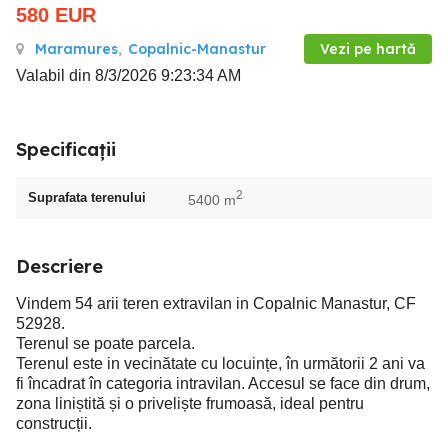
580
EUR
Maramures
,
Copalnic-Manastur
Vezi pe hartă
Valabil din 8/3/2026 9:23:34 AM
Specificații
2
Suprafata terenului
5400 m
Descriere
Vindem 54 arii teren extravilan in Copalnic Manastur, CF
52928.
Terenul se poate parcela.
Terenul este in vecinătate cu locuințe, în următorii 2 ani va
fi încadrat în categoria intravilan. Accesul se face din drum,
zona liniștită și o priveliște frumoasă, ideal pentru
construcții.