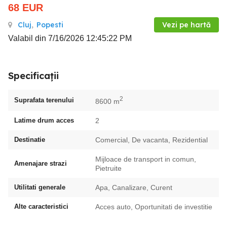
68
EUR
Cluj
,
Popesti
Vezi pe hartă
Valabil din 7/16/2026 12:45:22 PM
Specificații
2
Suprafata terenului
8600 m
Latime drum acces
2
Destinatie
Comercial, De vacanta, Rezidential
Mijloace de transport in comun,
Amenajare strazi
Pietruite
Utilitati generale
Apa, Canalizare, Curent
Alte caracteristici
Acces auto, Oportunitati de investitie