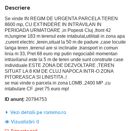
Descriere
Se vinde IN REGIM DE URGENTA PARCELA TEREN
8600 mp, CU EXTINDERE IN INTRAVILAN IN
PERIOADA URMATOARE ,in Popesti Cluj ,front 42
m,lungime 183 m terenul este intabulat,utilitati in zona apa
,curent electric ,teren,situat la 50 m de padure ,case locuite
langa teren ,terenul are si inclinatie ,transport in comun
linia m 33, Pret 68 euro mp putin negociabil momentan
intravilanul este la 5 m de teren unde sunt construite case
individuale ESTE ZONA DE DEZVOLTARE ,TEREN
SITUAT LA 8 KM DE CLUJ NAPOCA INTR-O ZONA
PITOREASCA SI LINISTITA ,!
se mai vinde o parcela in zona LOMB ,2400 MP ,cu
intabulare CF ,pret 75 euro mp!
ID anunț
: 20794753
Vezi detalii pe romimo.ro
Vizualizări:
0
Raportează