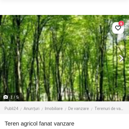
6
1
/ 5
Publi24
Anunțuri
Imobiliare
De vanzare
Terenuri de vanzare
teren agricol fanat vanzare