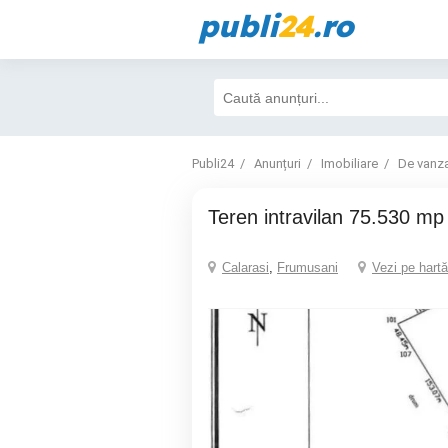
publi
24
.ro
Publi24
Anunțuri
Imobiliare
De vanz
Teren intravilan 75.530 m
Calarasi
,
Frumusani
Vezi pe hartă