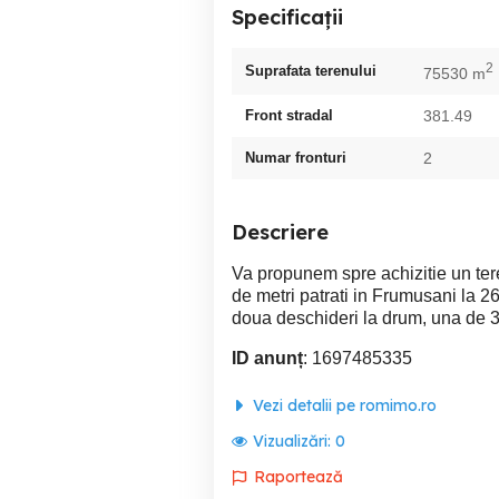
Specificații
2
Suprafata terenului
75530 m
Front stradal
381.49
Numar fronturi
2
Descriere
Va propunem spre achizitie un ter
de metri patrati in Frumusani la 26
doua deschideri la drum, una de 3
ID anunț
: 1697485335
Vezi detalii pe romimo.ro
Vizualizări:
0
Raportează