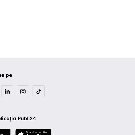
ne pe
licația Publi24