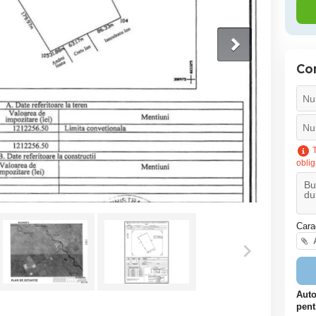
Co
T
oblig
Cara
A
Auto
pent