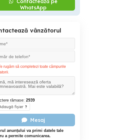
Contactează pe
WhatsApp
ntactează vânzătorul
e rugăm să completezi toate câmpurile
atorii.
ctere rămase:
2939
daugă fișier
?
Mesaj
rul anunțului va primi datele tale
ru a permite comunicarea.