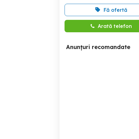
Fă ofertă
Arată telefon
Anunțuri recomandate
Belciugatele- teren 21k mp
la pret ff bun / mp
Belciugatele
189,000 EUR