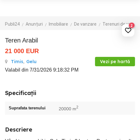
Publi24
Anunțuri
Imobiliare
De vanzare
Terenuri de vanzare
2
Teren Arabil
21 000
EUR
Timis
,
Gelu
Vezi pe hartă
Valabil din 7/31/2026 9:18:32 PM
Specificații
2
Suprafata terenului
20000 m
Descriere