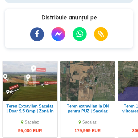
Distribuie anunțul pe
Teren Extravilan Sacalaz
Teren extravilan la DN
Teren 10.000 mp lângă
| Doar 9,5 €/mp | Zonă in
pentru PUZ | Sacalaz
viitoare
Dezvoltare
Giro
Sacalaz
Sacalaz
95,000 EUR
179,999 EUR
30