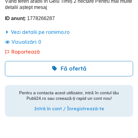
Vând teren arabil in Gelu Timiș 2 hectare Pentru mai multe
detalii aștept mesaj
ID anunț
: 1778266287
Vezi detalii pe romimo.ro
Vizualizări:
0
Raportează
Fă ofertă
Pentru a contacta acest utilizator, intră în contul tău
Publi24.ro sau creează-ți rapid un cont nou!
Intră în cont / Înregistrează-te