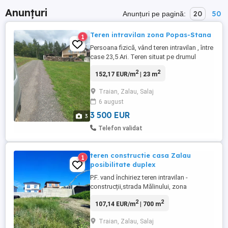
Anunțuri
20
50
Anunțuri pe pagină:
Teren intravilan zona Popas-Stana
1
Persoana fizică, vând teren intravilan , între
case 23,5 Ari. Teren situat pe drumul
dintre, Popasul Romanilor si satul Stana ,
2
2
152,17 EUR/m
| 23 m
la aproximativ 1500 m de Popas. Frontul
este de 60 m, cu utilități in apropiere.
Traian, Zalau, Salaj
Prețul este de 3500 Eur Ar
6 august
3 500 EUR
3
Telefon validat
teren constructie casa Zalau
1
posibilitate duplex
P.F. vand închiriez teren intravilan -
construcții,strada Mălinului, zona
Belvedere .Terenul este situat in Zalau
2
2
107,14 EUR/m
| 700 m
aproape de centru. Situat intre case
dispune de front generos si dispune de
Traian, Zalau, Salaj
toate