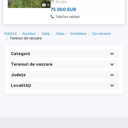
26 iulie
utilitatile:apa,gaz,curent,canalizare,fibra
2
optica, asfalt si ingradit din 3 parti. Nivelat
75 000 EUR
si cu deranj ...
Telefon validat
Publi24
Anunțuri
Salaj
Zalau
Imobiliare
De vanzare
Terenuri de vanzare
Categorii
Terenuri de vanzare
Județe
Localități