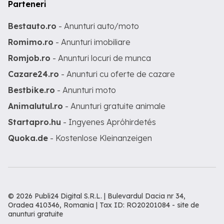
Parteneri
Bestauto.ro
- Anunturi auto/moto
Romimo.ro
- Anunturi imobiliare
Romjob.ro
- Anunturi locuri de munca
Cazare24.ro
- Anunturi cu oferte de cazare
Bestbike.ro
- Anunturi moto
Animalutul.ro
- Anunturi gratuite animale
Startapro.hu
- Ingyenes Apróhirdetés
Quoka.de
- Kostenlose Kleinanzeigen
© 2026 Publi24 Digital S.R.L. | Bulevardul Dacia nr 34,
Oradea 410346, Romania | Tax ID: RO20201084 -
site de
anunturi gratuite