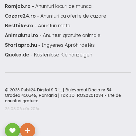
Romjob.ro
- Anunturi locuri de munca
Cazare24.ro
- Anunturi cu oferte de cazare
Bestbike.ro
- Anunturi moto
Animalutul.ro
- Anunturi gratuite animale
Startapro.hu
- Ingyenes Apróhirdetés
Quoka.de
- Kostenlose Kleinanzeigen
© 2026 Publi24 Digital S.R.L. | Bulevardul Dacia nr 34,
Oradea 410346, Romania | Tax ID: RO20201084 -
site de
anunturi gratuite
26.08.06.c0c206c