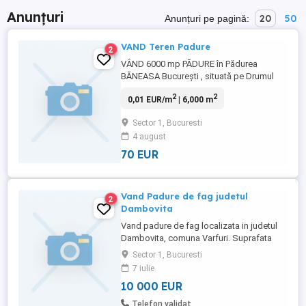
Anunțuri
20
50
Anunțuri pe pagină:
VAND Teren Padure
2
VÂND 6000 mp PĂDURE în Pădurea
BĂNEASA București , situată pe Drumul
Jandarmeriei, la cca 200 ml de fostul
2
2
0,01 EUR/m
| 6,000 m
Poligon Băneasa Dotări: La 200 ml de:
Asfalt Apă Curent Gaz
Sector 1, Bucuresti
4 august
70 EUR
Vand Padure de fag judetul
2
Dambovita
Vand padure de fag localizata in judetul
Dambovita, comuna Varfuri. Suprafata
este de 1,62 hectare (16.200 mp)
Sector 1, Bucuresti
7 iulie
10 000 EUR
Telefon validat