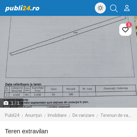
publi
24
.ro
3
1
/ 1
Publi24
Anunțuri
Imobiliare
De vanzare
Terenuri de vanzare
Teren extravilan