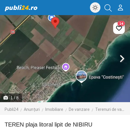
publi
24
.ro
14
1
/ 8
Publi24
Anunțuri
Imobiliare
De vanzare
Terenuri de vanzare
TEREN plaja litoral lipit de NIBIRU