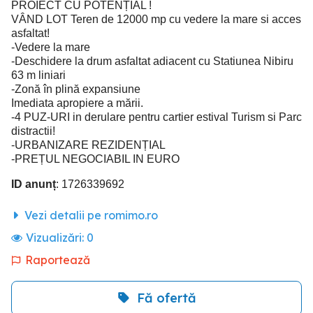
PROIECT CU POTENȚIAL !
VÂND LOT Teren de 12000 mp cu vedere la mare si acces
asfaltat!
-Vedere la mare
-Deschidere la drum asfaltat adiacent cu Statiunea Nibiru
63 m liniari
-Zonă în plină expansiune
Imediata apropiere a mării.
-4 PUZ-URI in derulare pentru cartier estival Turism si Parc
distractii!
-URBANIZARE REZIDENȚIAL
-PREȚUL NEGOCIABIL IN EURO
ID anunț
: 1726339692
Vezi detalii pe romimo.ro
Vizualizări:
0
Raportează
Fă ofertă