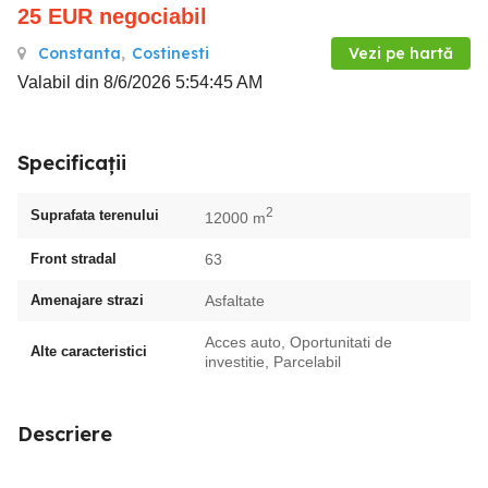
25
EUR
negociabil
Constanta
,
Costinesti
Vezi pe hartă
Valabil din 8/6/2026 5:54:45 AM
Specificații
2
Suprafata terenului
12000 m
Front stradal
63
Amenajare strazi
Asfaltate
Acces auto, Oportunitati de
Alte caracteristici
investitie, Parcelabil
Descriere