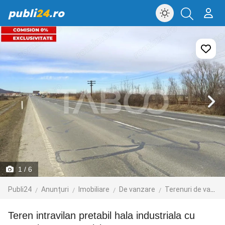
publi
24
.ro
1
/ 6
Publi24
Anunțuri
Imobiliare
De vanzare
Terenuri de vanzare
Teren intravilan pretabil hala industriala cu