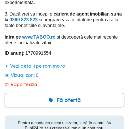
experimentată.
3. Dacă vrei sa incepi o
cariera de agent imobiliar
,
suna
la
0369.823.823
si programeaza o intalnire pentru a afla
toate beneficiile si avantajele.
Intra pe
www.TABOO.ro
și descoperă cele mai recente
oferte, actualizate zilnic.
ID anunț
: 1770991554
Vezi detalii pe romimo.ro
Vizualizări:
0
Raportează
Fă ofertă
Pentru a contacta acest utilizator, intră în contul tău
Publi24.ro sau creează-ți rapid un cont nou!