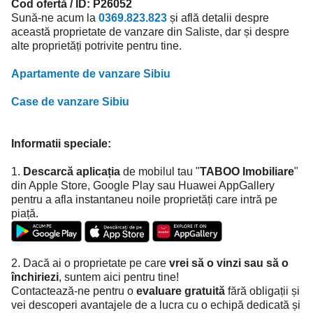
Cod ofertă / ID: P26052
Sună-ne acum la
0369.823.823
și află detalii despre
această proprietate de vanzare din Saliste, dar și despre
alte proprietăți potrivite pentru tine.
Apartamente de vanzare Sibiu
Case de vanzare Sibiu
Informatii speciale:
1.
Descarcă aplicația
de mobilul tau "
TABOO Imobiliare
"
din Apple Store, Google Play sau Huawei AppGallery
pentru a afla instantaneu noile proprietăți care intră pe
piață.
2. Dacă ai o proprietate pe care
vrei să o vinzi sau să o
închiriezi
, suntem aici pentru tine!
Contactează-ne pentru o
evaluare gratuită
fără obligații și
vei descoperi avantajele de a lucra cu o echipă dedicată și