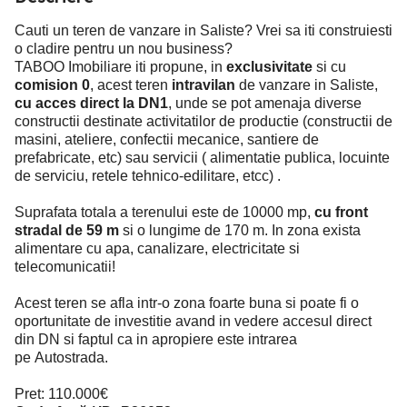
Cauti un teren de vanzare in Saliste? Vrei sa iti construiesti
o cladire pentru un nou business?
TABOO Imobiliare iti propune, in
exclusivitate
si cu
comision 0
, acest teren
intravilan
de vanzare in Saliste,
cu acces direct la DN1
, unde se pot amenaja diverse
constructii destinate activitatilor de productie (constructii de
masini, ateliere, confectii mecanice, santiere de
prefabricate, etc) sau servicii ( alimentatie publica, locuinte
de serviciu, retele tehnico-edilitare, etcc) .
Suprafata totala a terenului este de 10000 mp,
cu front
stradal de 59 m
si o lungime de 170 m. In zona exista
alimentare cu apa, canalizare, electricitate si
telecomunicatii!
Acest teren se afla intr-o zona foarte buna si poate fi o
oportunitate de investitie avand in vedere accesul direct
din DN si faptul ca in apropiere este intrarea
pe Autostrada.
Pret: 110.000€