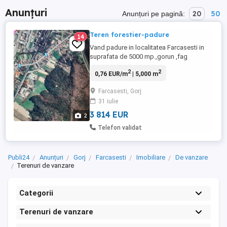
Anunțuri
20
50
Anunțuri pe pagină:
Teren forestier-padure
14
Vand padure in localitatea Farcasesti in
suprafata de 5000 mp.,gorun ,fag
,stejar.Detin acte de proprietate .Pret
2
2
0,76 EUR/m
| 5,000 m
negociabil 25000 lei.Terenul forestier se
afla langa sediul Pinoasa .Se afla la o
Farcasesti, Gorj
distanta de 100-150 m de drumul betonat
31 iulie
ce ajunge la sediul Pinoasa , fiind usor de
exploatat .Telefon ...
3 814 EUR
2
Telefon validat
Publi24
Anunțuri
Gorj
Farcasesti
Imobiliare
De vanzare
Terenuri de vanzare
Categorii
Terenuri de vanzare