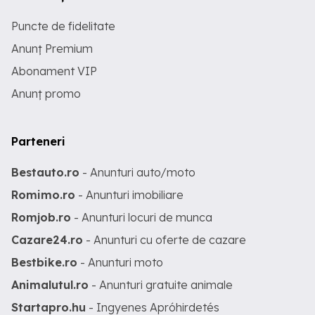
Puncte de fidelitate
Anunț Premium
Abonament VIP
Anunț promo
Parteneri
Bestauto.ro
- Anunturi auto/moto
Romimo.ro
- Anunturi imobiliare
Romjob.ro
- Anunturi locuri de munca
Cazare24.ro
- Anunturi cu oferte de cazare
Bestbike.ro
- Anunturi moto
Animalutul.ro
- Anunturi gratuite animale
Startapro.hu
- Ingyenes Apróhirdetés