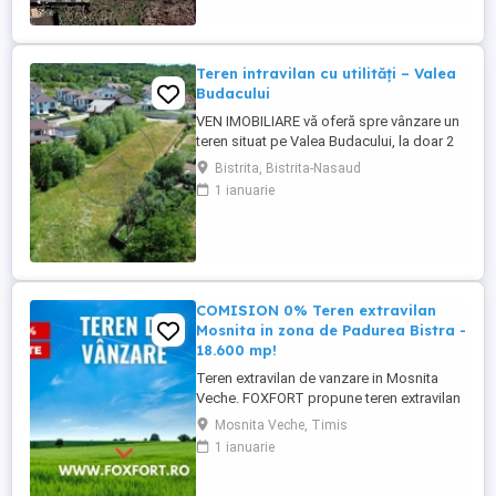
liniște. Grădinița, Școala primară și Liceu
la 10 minute. 6 ...
Teren intravilan cu utilități – Valea
Budacului
VEN IMOBILIARE vă oferă spre vânzare un
teren situat pe Valea Budacului, la doar 2
km de centrul municipiului Bistrița.
Bistrita, Bistrita-Nasaud
Proprietatea beneficiază de o amplasare
1 ianuarie
excelentă, într-o zonă liniștită, cu acces
facil către oraș, fiind ideală pentru
construirea unei locuințe. Caracteristici:
Suprafață teren: ...
COMISION 0% Teren extravilan
Mosnita in zona de Padurea Bistra -
18.600 mp!
Teren extravilan de vanzare in Mosnita
Veche. FOXFORT propune teren extravilan
de vanzare in Mosnita Veche, avand o
Mosnita Veche, Timis
suprafata de 18.600 mp. Terenul este
1 ianuarie
situat chiar la marginea padurii Bistra.
Acesta dispune de drum de acces pietruit.