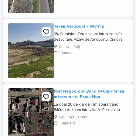
pentru constructie rezidentiala sau proiect
imobiliar. Acte la zi, disponibil imediat.
Terenul ...
Teren Aeroport - 847 mp
0% Comision Teren situat intr-o zona în
dezvoltare, vizavi de Aeroportul Craiova,
cu acces facil. Potrivit pentru investiție.
Craiova, Dolj
Certificatul de urbanism este în curs de
1 ianuarie
obținere. Preț competitiv. Pentru mai multe
detalii, nu ezitați să ne contactați.
Preț Negociabil,Vând 540mp teren
intravilan în Peciu Nou
La doar 20 de km de Timisoara Vând
540mp de teren intravilan în Peciu Nou
14.365 m front stradal Acces la utilitati
Peciu Nou, Timis
Pentru detalii contactați nr de telefon E o
1 ianuarie
ultima parcela de pe o strada inchisa, fara
trafic, acces la utilități și foarte multă