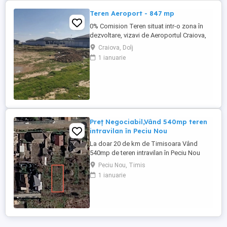
Teren Aeroport - 847 mp
0% Comision Teren situat intr-o zona în
dezvoltare, vizavi de Aeroportul Craiova,
cu acces facil. Potrivit pentru investiție.
Craiova, Dolj
Certificatul de urbanism este în curs de
1 ianuarie
obținere. Preț competitiv. Pentru mai multe
detalii, nu ezitați să ne contactați.
Preț Negociabil,Vând 540mp teren
intravilan în Peciu Nou
La doar 20 de km de Timisoara Vând
540mp de teren intravilan în Peciu Nou
14.365 m front stradal Acces la utilitati
Peciu Nou, Timis
Pentru detalii contactați nr de telefon E o
1 ianuarie
ultima parcela de pe o strada inchisa, fara
trafic, acces la utilități și foarte multă
liniște. Grădinița, Școala primară și Liceu
la 10 minute. 6 ...