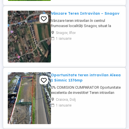
Pretul este de 465.000€ - COMISION 0%.
Se accepta ca si modalitate ...
Vânzare Teren Intravilan – Snagov
Vânzare teren intravilan în centrul
frumoasei localități Snagov, situat la
liziera pădurii cu același nume. Acces
Snagov, Ilfov
rapid la Autostrada A3! Detalii: Indici
1 ianuarie
urbanistici: POT 40%, CUT 1,2 Regim de
înălțime: S+P+E+M Zonă deosebită,
perfectă pentru construcție rezidențială
sau de vacanță. mai avem doar 2 ...
Oportunitate teren intravilan Aleea
1 Simnic 1376mp
0% COMISION CUMPARATOR Oportunitate
excelenta de investitie! Teren intravilan
1.376 mp, rezultand un pret per mp de 95
Craiova, Dolj
euro, intr-o zona in expansiune, cu toate
1 ianuarie
utilitatile si acces din drum asfaltat. Ideal
pentru constructie rezidentiala sau proiect
imobiliar. Acte la zi, disponibil imediat.
Terenul ...