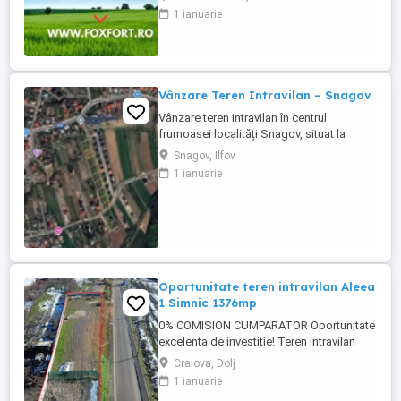
suprafata de 18.600 mp. Terenul este
1 ianuarie
situat chiar la marginea padurii Bistra.
Acesta dispune de drum de acces pietruit.
Pretul este de 465.000€ - COMISION 0%.
Se accepta ca si modalitate ...
Vânzare Teren Intravilan – Snagov
Vânzare teren intravilan în centrul
frumoasei localități Snagov, situat la
liziera pădurii cu același nume. Acces
Snagov, Ilfov
rapid la Autostrada A3! Detalii: Indici
1 ianuarie
urbanistici: POT 40%, CUT 1,2 Regim de
înălțime: S+P+E+M Zonă deosebită,
perfectă pentru construcție rezidențială
sau de vacanță. mai avem doar 2 ...
Oportunitate teren intravilan Aleea
1 Simnic 1376mp
0% COMISION CUMPARATOR Oportunitate
excelenta de investitie! Teren intravilan
1.376 mp, rezultand un pret per mp de 95
Craiova, Dolj
euro, intr-o zona in expansiune, cu toate
1 ianuarie
utilitatile si acces din drum asfaltat. Ideal