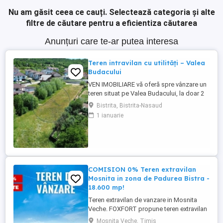
Nu am găsit ceea ce cauți.
Selectează categoria și alte
filtre de căutare pentru a eficientiza căutarea
Anunțuri care te-ar putea interesa
Teren intravilan cu utilități – Valea
Budacului
VEN IMOBILIARE vă oferă spre vânzare un
teren situat pe Valea Budacului, la doar 2
km de centrul municipiului Bistrița.
Bistrita, Bistrita-Nasaud
Proprietatea beneficiază de o amplasare
1 ianuarie
excelentă, într-o zonă liniștită, cu acces
facil către oraș, fiind ideală pentru
construirea unei locuințe. Caracteristici:
Suprafață teren: ...
COMISION 0% Teren extravilan
Mosnita in zona de Padurea Bistra -
18.600 mp!
Teren extravilan de vanzare in Mosnita
Veche. FOXFORT propune teren extravilan
de vanzare in Mosnita Veche, avand o
Mosnita Veche, Timis