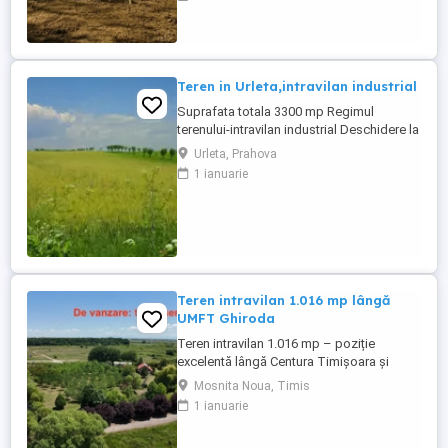
unui teren intravilan 1613mp, excelent
pozitionat intr-o zona premium a orasului,
in mijlocul naturii, zona foarte linistita,
ferita de orice sursa de poluare, ...
Teren in Urleta,intravilan industrial
Suprafata totala 3300 mp Regimul
terenului-intravilan industrial Deschidere la
drum asfaltat -16 ml
Urleta, Prahova
Utilitati:apa,gaz,curent electric,iluminat
1 ianuarie
public Se preteaza pentru
hala,depozit,etc Pret-18 euro mp
Teren intravilan 1.016 mp lângă
UMFT Ghiroda
Teren intravilan 1.016 mp – poziție
excelentă lângă Centura Timișoara și
UMFT Ghiroda – 50 €/mp negociabil
Mosnita Noua, Timis
Teren intravilan în Moșnița Veche, cu
1 ianuarie
suprafața de 1.016 mp, situat într-o zonă
cu dezvoltare accelerată, la doar câteva