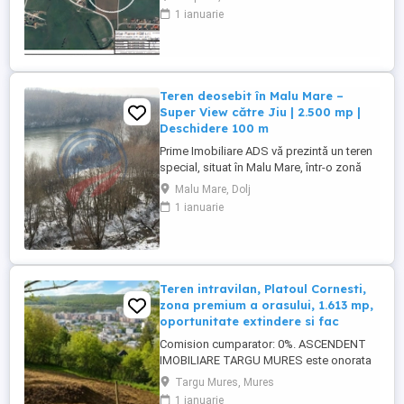
PUZ (S+P+1+M )si respectiv certificat de
1 ianuarie
urbanism inclusiv CF pt fiecare parcela.
Terenul are 2830 mp iar loturile sunt intre
420-485 mp fiecare. Se pot achizitiona
separat , ideal ...
Teren deosebit în Malu Mare –
Super View către Jiu | 2.500 mp |
Deschidere 100 m
Prime Imobiliare ADS vă prezintă un teren
special, situat în Malu Mare, într-o zonă
liniștită și apreciată, ideal pentru
Malu Mare, Dolj
construcția unei locuințe de vis sau pentru
1 ianuarie
investiție. Proprietatea se remarcă printr-
un superb view panoramic către râul Jiu,
oferind un cadru natural relaxant și o
priveliște care ...
Teren intravilan, Platoul Cornesti,
zona premium a orasului, 1.613 mp,
oportunitate extindere si fac
Comision cumparator: 0%. ASCENDENT
IMOBILIARE TARGU MURES este onorata
sa va prezinte o REPREZENTARE
Targu Mures, Mures
IMOBILIARA particularizata prin vanzarea
1 ianuarie