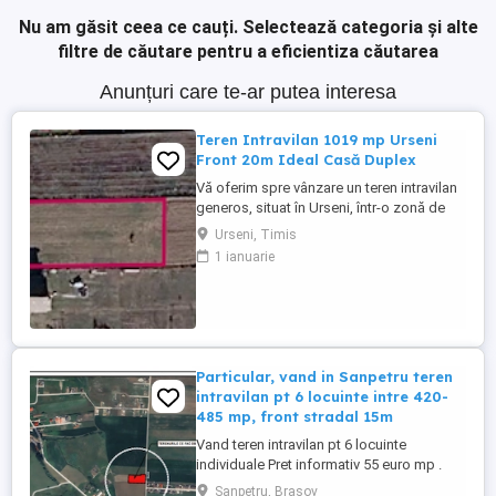
Nu am găsit ceea ce cauți.
Selectează categoria și alte
filtre de căutare pentru a eficientiza căutarea
Anunțuri care te-ar putea interesa
Teren Intravilan 1019 mp Urseni
Front 20m Ideal Casă Duplex
Vă oferim spre vânzare un teren intravilan
generos, situat în Urseni, într-o zonă de
case noi, liniștită și cu acces facil. Este
Urseni, Timis
locația perfectă pentru cei care își doresc
1 ianuarie
o casă cu curte mare sau pentru
dezvoltarea unui proiect tip duplex.
Suprafață: 1019 mp -ideal pentru grădină,
piscină . Front ...
Particular, vand in Sanpetru teren
intravilan pt 6 locuinte intre 420-
485 mp, front stradal 15m
Vand teren intravilan pt 6 locuinte
individuale Pret informativ 55 euro mp .
Oportunitate pt investitie. terenul detine
Sanpetru, Brasov