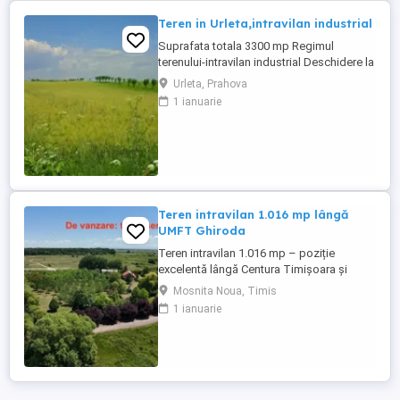
Teren in Urleta,intravilan industrial
Suprafata totala 3300 mp Regimul
terenului-intravilan industrial Deschidere la
drum asfaltat -16 ml
Urleta, Prahova
Utilitati:apa,gaz,curent electric,iluminat
1 ianuarie
public Se preteaza pentru
hala,depozit,etc Pret-18 euro mp
Teren intravilan 1.016 mp lângă
UMFT Ghiroda
Teren intravilan 1.016 mp – poziție
excelentă lângă Centura Timișoara și
UMFT Ghiroda – 50 €/mp negociabil
Mosnita Noua, Timis
Teren intravilan în Moșnița Veche, cu
1 ianuarie
suprafața de 1.016 mp, situat într-o zonă
cu dezvoltare accelerată, la doar câteva
minute de Timișoara. Terenul este înscris
în CF, fără sarcini și are o suprafață ...