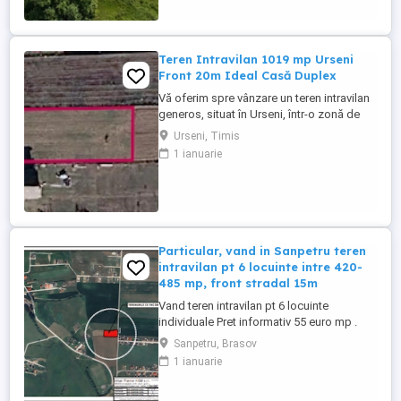
minute de Timișoara. Terenul este înscris
în CF, fără sarcini și are o suprafață ...
Teren Intravilan 1019 mp Urseni
Front 20m Ideal Casă Duplex
Vă oferim spre vânzare un teren intravilan
generos, situat în Urseni, într-o zonă de
case noi, liniștită și cu acces facil. Este
Urseni, Timis
locația perfectă pentru cei care își doresc
1 ianuarie
o casă cu curte mare sau pentru
dezvoltarea unui proiect tip duplex.
Suprafață: 1019 mp -ideal pentru grădină,
piscină . Front ...
Particular, vand in Sanpetru teren
intravilan pt 6 locuinte intre 420-
485 mp, front stradal 15m
Vand teren intravilan pt 6 locuinte
individuale Pret informativ 55 euro mp .
Oportunitate pt investitie. terenul detine
Sanpetru, Brasov
PUZ (S+P+1+M )si respectiv certificat de
1 ianuarie
urbanism inclusiv CF pt fiecare parcela.
Terenul are 2830 mp iar loturile sunt intre