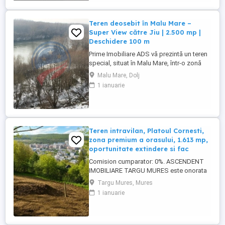
420-485 mp fiecare. Se pot achizitiona
separat , ideal ...
Teren deosebit în Malu Mare –
Super View către Jiu | 2.500 mp |
Deschidere 100 m
Prime Imobiliare ADS vă prezintă un teren
special, situat în Malu Mare, într-o zonă
liniștită și apreciată, ideal pentru
Malu Mare, Dolj
construcția unei locuințe de vis sau pentru
1 ianuarie
investiție. Proprietatea se remarcă printr-
un superb view panoramic către râul Jiu,
oferind un cadru natural relaxant și o
priveliște care ...
Teren intravilan, Platoul Cornesti,
zona premium a orasului, 1.613 mp,
oportunitate extindere si fac
Comision cumparator: 0%. ASCENDENT
IMOBILIARE TARGU MURES este onorata
sa va prezinte o REPREZENTARE
Targu Mures, Mures
IMOBILIARA particularizata prin vanzarea
1 ianuarie
unui teren intravilan 1613mp, excelent
pozitionat intr-o zona premium a orasului,
in mijlocul naturii, zona foarte linistita,
ferita de orice sursa de poluare, ...