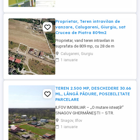
care face legatura intre Timisoara si Utvin.
Pretul de 25 euro mp nu include TVA si
este ...
Proprietar, Teren intravilan de
vanzare, Calugareni, Giurgiu, sat
Crucea de Piatra 809m2
Proprietar, vand teren intravilan in
suprafata de 809 mp, cu 28 de m
deschidere la drumul de servitute, situat in
Calugareni, Giurgiu
comuna Calugareni, Giurgiu, sat Crucea de
1 ianuarie
Piatra, strada Dealul Doamnei, zona foarte
linistita, la 200 de m de E70, drum asfaltat.
Curent la limita drumului de servitute, cum
se vede si in ...
TEREN 2.500 MP, DESCHIDERE 30.66
ML, LÂNGĂ PĂDURE, POSIBILITATE
PARCELARE
ILFOV IMOBILIAR – „O mutare isteață!”
SNAGOV GHERMĂNEȘTI – STR.
RĂZBOIENI, TEREN 2.500 MP, DESCHIDERE
Snagov, Ilfov
30.66 ML, LÂNGĂ PĂDURE, POSIBILITATE
1 ianuarie
PARCELARE, TOATE UTILITĂȚILE LA
STRADĂ PREȚ: 40 EURO/MP Așa cum v-