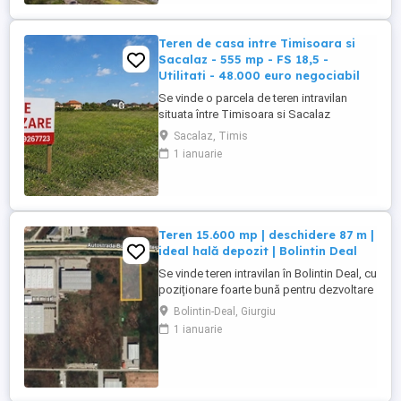
am obișnuit, COMISION 0. Dacă ești atras
de natură, îți plac plimbările și cauți
liniștea, ai ...
Teren de casa intre Timisoara si
Sacalaz - 555 mp - FS 18,5 -
Utilitati - 48.000 euro negociabil
Se vinde o parcela de teren intravilan
situata între Timisoara si Sacalaz
(aparține de Sacalaz). Terenul este situat
Sacalaz, Timis
înainte de barieră, in zona sălii de
1 ianuarie
evenimente Golden Moments, aproape de
drumul principal, la aproximativ 2 km de
Timisoara, langa case construite. Avand
un front stradal de 18,5 mp, ...
Teren 15.600 mp | deschidere 87 m |
ideal hală depozit | Bolintin Deal
Se vinde teren intravilan în Bolintin Deal, cu
poziționare foarte bună pentru dezvoltare
logistică, industrială sau comercială.
Bolintin-Deal, Giurgiu
Suprafață generoasă și deschidere mare
1 ianuarie
ușor de utilizat pentru proiecte industriale.
suprafată totală: 15.600 mp deschidere:
87,4 m la drum acces facil din zonă ...