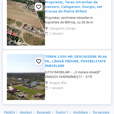
Proprietar, Teren intravilan de
vanzare, Calugareni, Giurgiu, sat
Crucea de Piatra 809m2
Proprietar, vand teren intravilan in
suprafata de 809 mp, cu 28 de m
deschidere la drumul de servitute, situat in
Calugareni, Giurgiu
comuna Calugareni, Giurgiu, sat Crucea de
1 ianuarie
Piatra, strada Dealul Doamnei, zona foarte
linistita, la 200 de m de E70, drum asfaltat.
Curent la limita drumului de servitute, cum
se vede si in ...
TEREN 2.500 MP, DESCHIDERE 30.66
ML, LÂNGĂ PĂDURE, POSIBILITATE
PARCELARE
ILFOV IMOBILIAR – „O mutare isteață!”
SNAGOV GHERMĂNEȘTI – STR.
RĂZBOIENI, TEREN 2.500 MP, DESCHIDERE
Snagov, Ilfov
30.66 ML, LÂNGĂ PĂDURE, POSIBILITATE
1 ianuarie
PARCELARE, TOATE UTILITĂȚILE LA
STRADĂ PREȚ: 40 EURO/MP Așa cum v-
am obișnuit, COMISION 0. Dacă ești atras
de natură, îți plac plimbările și cauți
liniștea, ai ...
Publi24
Anunțuri
Bucuresti
Sector 1
Imobiliare
De vanzare