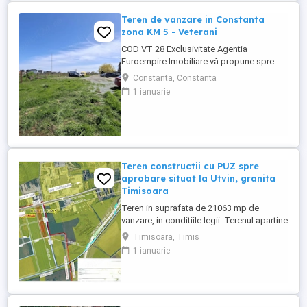
Teren de vanzare in Constanta
zona KM 5 - Veterani
COD VT 28 Exclusivitate Agentia
Euroempire Imobiliare vă propune spre
vânzare un teren intravilan construibil în
Constanta, Constanta
suprafață de 500 mp, situat în Localitatea
1 ianuarie
Constanta zona Veterani Km 5 , Careul D4
,deschidere de 20 ml , amplasat într-o
zonă aflată în plină dezvoltare, cu acces
rapid și facil la drumul ...
Teren constructii cu PUZ spre
aprobare situat la Utvin, granita
Timisoara
Teren in suprafata de 21063 mp de
vanzare, in conditiile legii. Terenul apartine
unei societati comerciale iar la vanzarea
Timisoara, Timis
catre o alta societate comerciala se aplica
1 ianuarie
regimul taxarii inverse. Are front la strada
care face legatura intre Timisoara si Utvin.
Pretul de 25 euro mp nu include TVA si
este ...