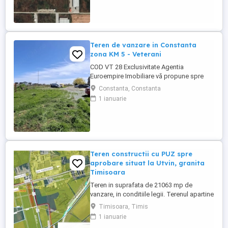
suprafată totală: 15.600 mp deschidere:
87,4 m la drum acces facil din zonă ...
Teren de vanzare in Constanta
zona KM 5 - Veterani
COD VT 28 Exclusivitate Agentia
Euroempire Imobiliare vă propune spre
vânzare un teren intravilan construibil în
Constanta, Constanta
suprafață de 500 mp, situat în Localitatea
1 ianuarie
Constanta zona Veterani Km 5 , Careul D4
,deschidere de 20 ml , amplasat într-o
zonă aflată în plină dezvoltare, cu acces
rapid și facil la drumul ...
Teren constructii cu PUZ spre
aprobare situat la Utvin, granita
Timisoara
Teren in suprafata de 21063 mp de
vanzare, in conditiile legii. Terenul apartine
unei societati comerciale iar la vanzarea
Timisoara, Timis
catre o alta societate comerciala se aplica
1 ianuarie
regimul taxarii inverse. Are front la strada