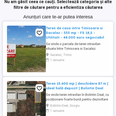
Nu am găsit ceea ce cauți.
Selectează categoria și alte
filtre de căutare pentru a eficientiza căutarea
Anunțuri care te-ar putea interesa
Teren de casa intre Timisoara si
Sacalaz - 555 mp - FS 18,5 -
Utilitati - 48.000 euro negociabil
Se vinde o parcela de teren intravilan
situata între Timisoara si Sacalaz
(aparține de Sacalaz). Terenul este situat
Sacalaz, Timis
înainte de barieră, in zona sălii de
1 ianuarie
evenimente Golden Moments, aproape de
drumul principal, la aproximativ 2 km de
Timisoara, langa case construite. Avand
un front stradal de 18,5 mp, ...
Teren 15.600 mp | deschidere 87 m |
ideal hală depozit | Bolintin Deal
Se vinde teren intravilan în Bolintin Deal, cu
poziționare foarte bună pentru dezvoltare
logistică, industrială sau comercială.
Bolintin-Deal, Giurgiu
Suprafață generoasă și deschidere mare
1 ianuarie
ușor de utilizat pentru proiecte industriale.