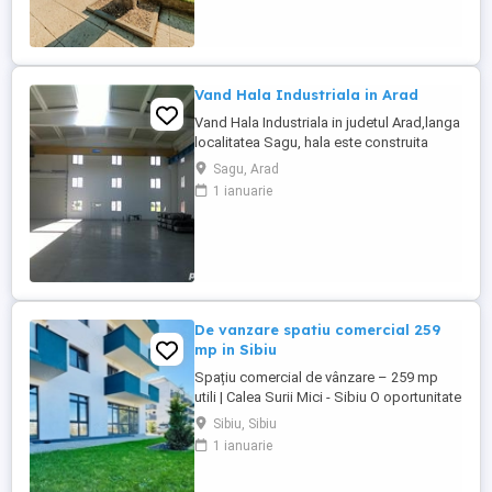
apropierea ștrandului Neptun, municipiul
Arad. Imobilul este în proprietate privată,
înscris ...
Vand Hala Industriala in Arad
Vand Hala Industriala in judetul Arad,langa
localitatea Sagu, hala este construita
pentru o firma de prelucrare a metalelor
Sagu, Arad
grele si a structurilor metalice grele ,
1 ianuarie
avand o structura foarte rezistenta, este
amplasata la 10 km de centrul Aradului , la
6 km distanta de autostrada , iar la 600 mt.
se afla ...
De vanzare spatiu comercial 259
mp in Sibiu
Spațiu comercial de vânzare – 259 mp
utili | Calea Surii Mici - Sibiu O oportunitate
excelentă de investiție: spațiu comercial
Sibiu, Sibiu
disponibil la un preț competitiv de doar
1 ianuarie
1.250 €/mp, amplasat într-o zonă cu
potențial ridicat de creștere.. Situat