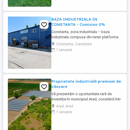
strategic, cu acces și vizibilitate directă
din Calea ...
BAZA INDUSTRIALA IN
CONSTANTA - Comision 0%
Constanta, zona Industriala – baza
industriala compusa din teren platforma
betonata in suprafata de 8784 mp si 2679
Constanta, Constanta
mp construiti impartiti in 4 cladiri dupa
1 ianuarie
cum urmeaza: C1 – eurohala cu suprafata
construita de 1088 mp – hala
depozitare/productie cu spatii de birouri,
grupuri sanitare si spatiu de cazare. ...
Proprietate industrială premium de
vânzare
Vă prezentăm o oportunitate rară de
investiție în municipiul Arad, constând într-
un complex industrial complet funcțional,
Arad, Arad
amplasat strategic pe Calea Bodrogului
1 ianuarie
(DJ 682F), cu acces rapid către
principalele coridoare de transport
naționale și internaționale. Proprietatea se