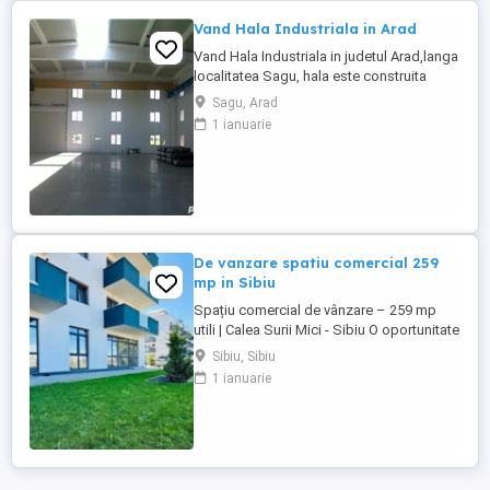
Vand Hala Industriala in Arad
Vand Hala Industriala in judetul Arad,langa
localitatea Sagu, hala este construita
pentru o firma de prelucrare a metalelor
Sagu, Arad
grele si a structurilor metalice grele ,
1 ianuarie
avand o structura foarte rezistenta, este
amplasata la 10 km de centrul Aradului , la
6 km distanta de autostrada , iar la 600 mt.
se afla ...
De vanzare spatiu comercial 259
mp in Sibiu
Spațiu comercial de vânzare – 259 mp
utili | Calea Surii Mici - Sibiu O oportunitate
excelentă de investiție: spațiu comercial
Sibiu, Sibiu
disponibil la un preț competitiv de doar
1 ianuarie
1.250 €/mp, amplasat într-o zonă cu
potențial ridicat de creștere.. Situat
strategic, cu acces și vizibilitate directă
din Calea ...