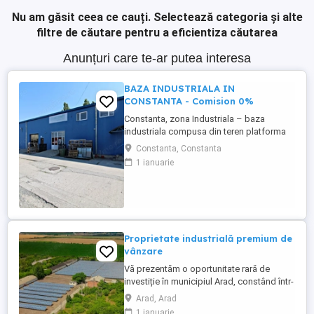
Nu am găsit ceea ce cauți.
Selectează categoria și alte
filtre de căutare pentru a eficientiza căutarea
Anunțuri care te-ar putea interesa
BAZA INDUSTRIALA IN
CONSTANTA - Comision 0%
Constanta, zona Industriala – baza
industriala compusa din teren platforma
betonata in suprafata de 8784 mp si 2679
Constanta, Constanta
mp construiti impartiti in 4 cladiri dupa
1 ianuarie
cum urmeaza: C1 – eurohala cu suprafata
construita de 1088 mp – hala
depozitare/productie cu spatii de birouri,
grupuri sanitare si spatiu de cazare. ...
Proprietate industrială premium de
vânzare
Vă prezentăm o oportunitate rară de
investiție în municipiul Arad, constând într-
un complex industrial complet funcțional,
Arad, Arad
amplasat strategic pe Calea Bodrogului
1 ianuarie