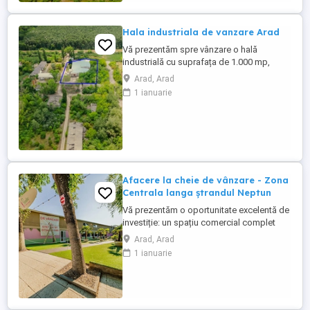
întinde pe o suprafață totală ...
Hala industriala de vanzare Arad
Vă prezentăm spre vânzare o hală
industrială cu suprafața de 1.000 mp,
amplasată într-o zonă strategică din
Arad, Arad
municipiul Arad, cu acces facil către
1 ianuarie
principalele căi de transport și
infrastructura logistică a regiunii.
Proprietatea este ideală pentru activități
de producție, depozitare, logistică,
distribuție ...
Afacere la cheie de vânzare - Zona
Centrala langa ștrandul Neptun
Vă prezentăm o oportunitate excelentă de
investiție: un spațiu comercial complet
amenajat și pregătit pentru desfășurarea
Arad, Arad
activităților din domeniul HoReCa, situat
1 ianuarie
într-o zonă cu vizibilitate și acces facil, în
apropierea ștrandului Neptun, municipiul
Arad. Imobilul este în proprietate privată,
înscris ...