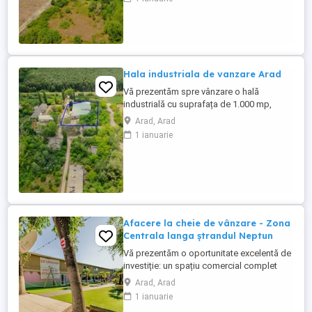
(DJ 682F), cu acces rapid către
principalele coridoare de transport
naționale și internaționale. Proprietatea se
întinde pe o suprafață totală ...
Hala industriala de vanzare Arad
Vă prezentăm spre vânzare o hală
industrială cu suprafața de 1.000 mp,
amplasată într-o zonă strategică din
Arad, Arad
municipiul Arad, cu acces facil către
1 ianuarie
principalele căi de transport și
infrastructura logistică a regiunii.
Proprietatea este ideală pentru activități
de producție, depozitare, logistică,
distribuție ...
Afacere la cheie de vânzare - Zona
Centrala langa ștrandul Neptun
Vă prezentăm o oportunitate excelentă de
investiție: un spațiu comercial complet
amenajat și pregătit pentru desfășurarea
Arad, Arad
activităților din domeniul HoReCa, situat
1 ianuarie
într-o zonă cu vizibilitate și acces facil, în