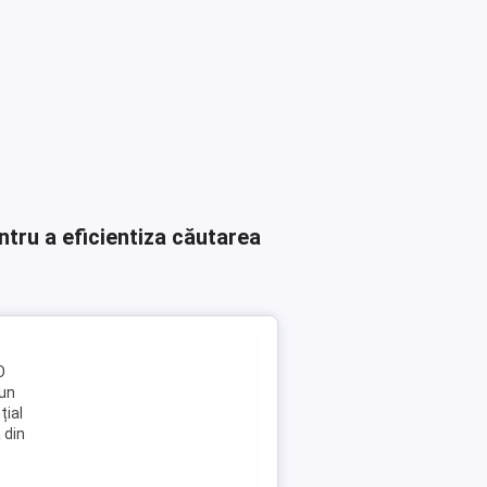
ntru a eficientiza căutarea
O
 un
țial
 din