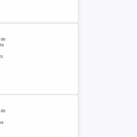
 de
ste
i:
 de
se