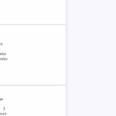
e:
elor
pațiu
ga
 .
 : 3
 euro