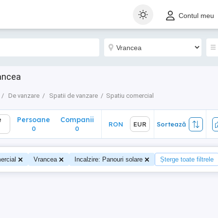
Persoane
Companii
RON
EUR
Sortează
Contul meu
0
0
rancea
De vanzare
Spatii de vanzare
Spatiu comercial
e
Persoane
Companii
RON
EUR
Sortează
0
0
ercial
Vrancea
Incalzire: Panouri solare
Șterge toate filtrele