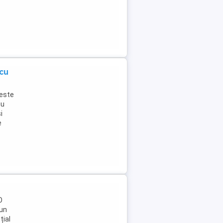
cu
este
cu
i
e
O
 un
țial