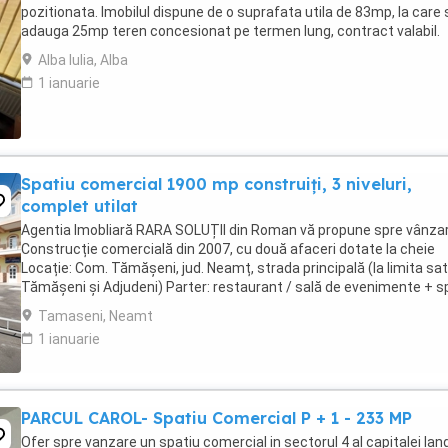
pozitionata. Imobilul dispune de o suprafata utila de 83mp, la care 
adauga 25mp teren concesionat pe termen lung, contract valabil.
Proprietatea este compartimentata ...
Alba Iulia, Alba
1 ianuarie
Spatiu comercial 1900 mp construiți, 3 niveluri,
complet utilat
Agentia Imobliară RARA SOLUȚII din Roman vă propune spre vânzar
Construcție comercială din 2007, cu două afaceri dotate la cheie
Locație: Com. Tămășeni, jud. Neamț, strada principală (la limita sat
Tămășeni și Adjudeni) Parter: restaurant / sală de evenimente + s
comercial Etaj: club / discotecă Mansardă: ...
Tamaseni, Neamt
1 ianuarie
PARCUL CAROL- Spatiu Comercial P + 1 - 233 MP
Ofer spre vanzare un spatiu comercial in sectorul 4 al capitalei lan