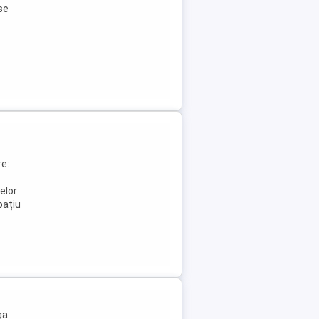
se
e:
elor
pațiu
ga