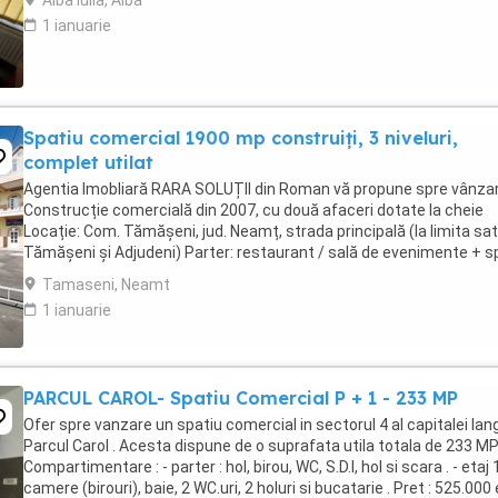
Alba Iulia, Alba
1 ianuarie
Spatiu comercial 1900 mp construiți, 3 niveluri,
complet utilat
Agentia Imobliară RARA SOLUȚII din Roman vă propune spre vânzar
Construcție comercială din 2007, cu două afaceri dotate la cheie
Locație: Com. Tămășeni, jud. Neamț, strada principală (la limita sat
Tămășeni și Adjudeni) Parter: restaurant / sală de evenimente + s
comercial Etaj: club / discotecă Mansardă: ...
Tamaseni, Neamt
1 ianuarie
PARCUL CAROL- Spatiu Comercial P + 1 - 233 MP
Ofer spre vanzare un spatiu comercial in sectorul 4 al capitalei lan
Parcul Carol . Acesta dispune de o suprafata utila totala de 233 MP
Compartimentare : - parter : hol, birou, WC, S.D.I, hol si scara . - etaj 1
camere (birouri), baie, 2 WC.uri, 2 holuri si bucatarie . Pret : 525.000