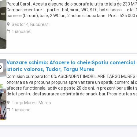
Parcul Carol . Acesta dispune de o suprafata utila totala de 233 MP
Compartimentare : - parter : hol, birou, WC, S.D.I, hol si scara . - etaj 1
camere (birouri), baie, 2 WC.uri, 2 holuri si bucatarie . Pret : 525.000
Se ...
Sector 4, Bucuresti
1 ianuarie
Vanzare schimb: Afacere la cheie:Spatiu comercial 
istoric valoros, Tudor, Targu Mures
Comision cumparator: 0% ASCENDENT IMOBILIARE TARGU MURES 
onorata sa va propuna propuna spre vanzare un spatiu comercial 
afacere functionala, activ de peste 20 de ani, in prezent bar utilat s
dotat pentru desfasurarea activitatii de snack-bar. Proprietatea s
vinde la pachet cu firma si intreaga ...
Targu Mures, Mures
1 ianuarie