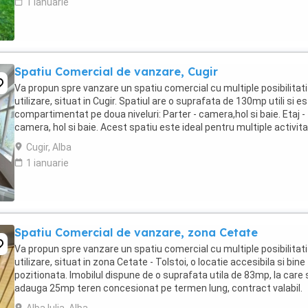
1 ianuarie
Spatiu Comercial de vanzare, Cugir
Va propun spre vanzare un spatiu comercial cu multiple posibilitati
utilizare, situat in Cugir. Spatiul are o suprafata de 130mp utili si e
compartimentat pe doua niveluri: Parter - camera,hol si baie. Etaj -
camera, hol si baie. Acest spatiu este ideal pentru multiple activitat
spatiu birouri, ...
Cugir, Alba
1 ianuarie
Spatiu Comercial de vanzare, zona Cetate
Va propun spre vanzare un spatiu comercial cu multiple posibilitati
utilizare, situat in zona Cetate - Tolstoi, o locatie accesibila si bine
pozitionata. Imobilul dispune de o suprafata utila de 83mp, la care 
adauga 25mp teren concesionat pe termen lung, contract valabil.
Proprietatea este compartimentata ...