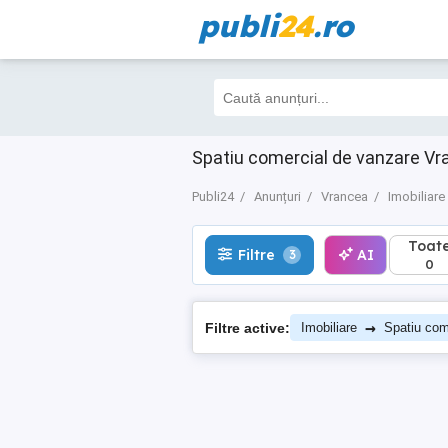
publi
24
.ro
Toate
Filtre
AI
3
0
Spatiu comercial de vanzare V
Publi24
Anunțuri
Vrancea
Imobiliare
Toat
Filtre
AI
3
0
→
Filtre active:
Imobiliare
Spatiu com