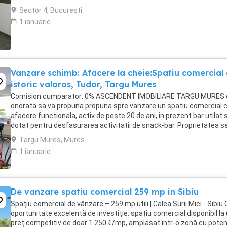
Se ...
Sector 4, Bucuresti
1 ianuarie
Vanzare schimb: Afacere la cheie:Spatiu comercial 
istoric valoros, Tudor, Targu Mures
Comision cumparator: 0% ASCENDENT IMOBILIARE TARGU MURES 
onorata sa va propuna propuna spre vanzare un spatiu comercial 
afacere functionala, activ de peste 20 de ani, in prezent bar utilat s
dotat pentru desfasurarea activitatii de snack-bar. Proprietatea s
vinde la pachet cu firma si intreaga ...
Targu Mures, Mures
1 ianuarie
De vanzare spatiu comercial 259 mp in Sibiu
Spațiu comercial de vânzare – 259 mp utili | Calea Surii Mici - Sibiu 
oportunitate excelentă de investiție: spațiu comercial disponibil la
preț competitiv de doar 1.250 €/mp, amplasat într-o zonă cu poten