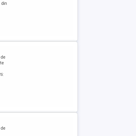
 din
 de
ste
i:
 de