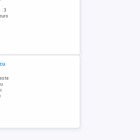
 .
 : 3
 euro
cu
este
cu
i
e