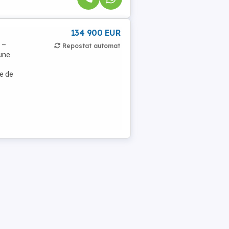
134 900 EUR
 –
Repostat automat
pune
pe de