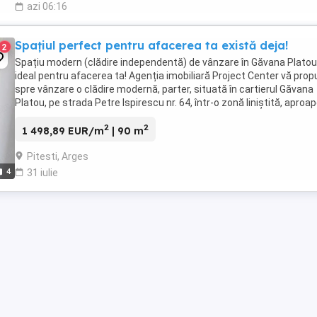
azi 06:16
Spațiul perfect pentru afacerea ta există deja!
2
Spațiu modern (clădire independentă) de vânzare în Găvana Platou
ideal pentru afacerea ta! Agenția imobiliară Project Center vă pro
spre vânzare o clădire modernă, parter, situată în cartierul Găvana
Platou, pe strada Petre Ispirescu nr. 64, într-o zonă liniștită, aproa
pădure. Suprafață ...
2
2
1 498,89 EUR/m
| 90 m
Pitesti, Arges
4
31 iulie