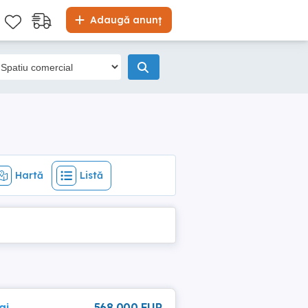
Hartă
Listă
Adaugă anunț
Hartă
Listă
aj,
568 000 EUR