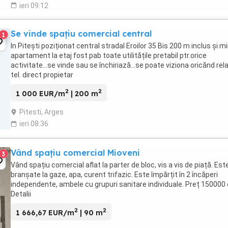
ieri 09:12
Se vinde spațiu comercial central
1
In Pitești poziționat central stradal Eroilor 35 Bis 200 m inclus și mi
apartament la etaj fost pab toate utilitățile pretabil ptr.orice
activitate...se vinde sau se închiriază...se poate viziona oricănd relaț
tel. direct propietar
2
2
1 000 EUR/m
| 200 m
Pitesti, Arges
ieri 08:36
Vând spațiu comercial Mioveni
3
Vând spațiu comercial aflat la parter de bloc, vis a vis de piață. Est
branșate la gaze, apa, curent trifazic. Este împărțit în 2 încăperi
independente, ambele cu grupuri sanitare individuale. Preț 150000
Detalii
2
2
1 666,67 EUR/m
| 90 m