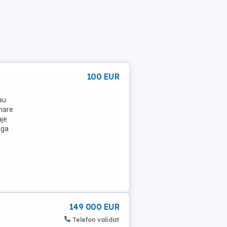
100 EUR
au
 mare
aje
nga
149 000 EUR
Telefon validat