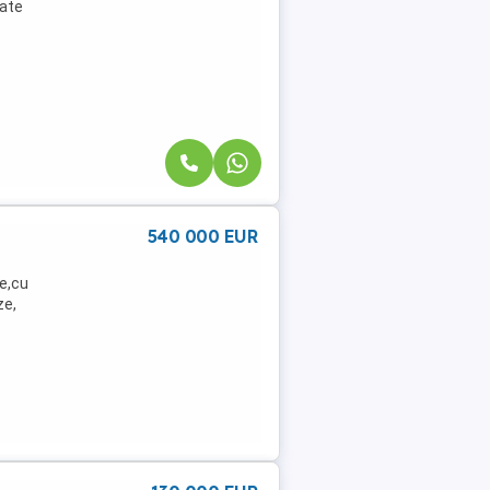
tate
540 000 EUR
re,cu
ze,