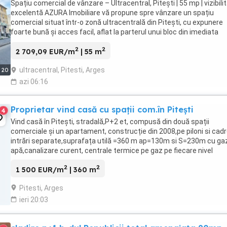
Spațiu comercial de vânzare – Ultracentral, Pitești | 55 mp | vizibili
excelentă AZURA Imobiliare vă propune spre vânzare un spațiu
comercial situat într-o zonă ultracentrală din Pitești, cu expunere
foarte bună și acces facil, aflat la parterul unui bloc din imediata
apropiere a Spitalul Bălcescu ...
2
2
2 709,09 EUR/m
| 55 m
ultracentral, Pitesti, Arges
20
azi 06:16
Proprietar vind casă cu spații com.în Pitești
4
Vind casă în Pitești, stradală,P+2 et, compusă din două spații
comerciale și un apartament, construcție din 2008,pe piloni si cad
intrări separate,suprafața utilă =360 m ap=130m si S=230m cu ga
apă,canalizare curent, centrale termice pe gaz pe fiecare nivel
2
2
1 500 EUR/m
| 360 m
Pitesti, Arges
ieri 20:03