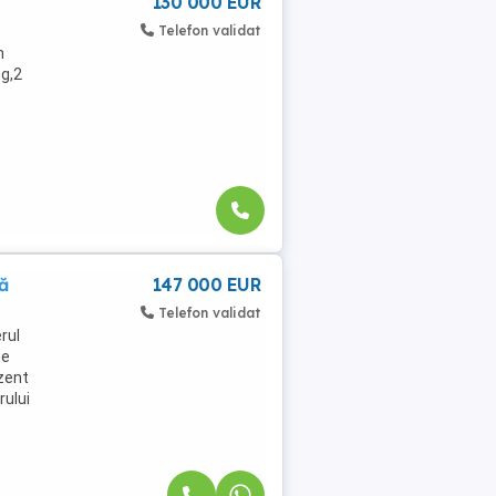
130 000 EUR
Telefon validat
n
ng,2
ă
147 000 EUR
Telefon validat
rul
ne
ezent
rului