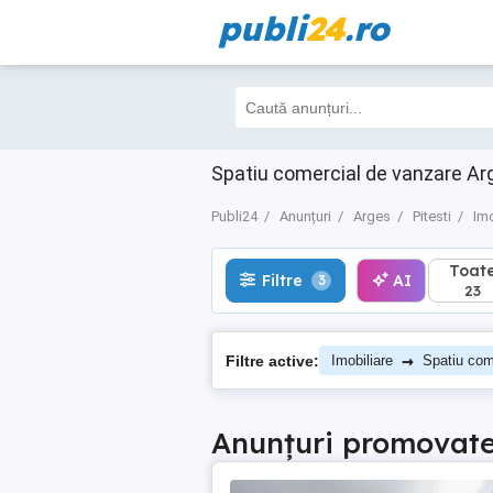
publi
24
.ro
Toate
Filtre
AI
3
23
Spatiu comercial de vanzare Arg
Publi24
Anunțuri
Arges
Pitesti
Imo
Toat
Filtre
AI
3
23
→
Filtre active:
Imobiliare
Spatiu com
Anunțuri promovat