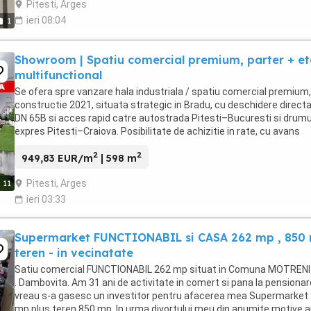
Pitesti, Arges
ieri 08:04
1
Showroom | Spatiu comercial premium, parter + et
multifunctional
Se ofera spre vanzare hala industriala / spatiu comercial premium,
constructie 2021, situata strategic in Bradu, cu deschidere directa
DN 65B si acces rapid catre autostrada Pitesti–Bucuresti si drumu
expres Pitesti–Craiova. Posibilitate de achizitie in rate, cu avans
substantial! Proprietatea ...
2
2
949,83 EUR/m
| 598 m
Pitesti, Arges
11
ieri 03:33
Supermarket FUNCTIONABIL si CASA 262 mp , 850
teren - in vecinatate
Satiu comercial FUNCTIONABIL 262 mp situat in Comuna MOTRENI ,
. Dambovita. Am 31 ani de activitate in comert si pana la pensionar
vreau s-a gasesc un investitor pentru afacerea mea Supermarket
mp plus teren 850 mp. In urma divortului meu din anumite motive 