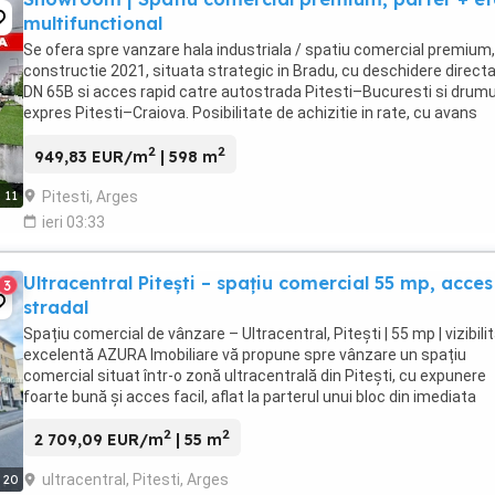
multifunctional
Se ofera spre vanzare hala industriala / spatiu comercial premium,
constructie 2021, situata strategic in Bradu, cu deschidere directa
DN 65B si acces rapid catre autostrada Pitesti–Bucuresti si drumu
expres Pitesti–Craiova. Posibilitate de achizitie in rate, cu avans
substantial! Proprietatea ...
2
2
949,83 EUR/m
| 598 m
Pitesti, Arges
11
ieri 03:33
Ultracentral Pitești – spațiu comercial 55 mp, acces
3
stradal
Spațiu comercial de vânzare – Ultracentral, Pitești | 55 mp | vizibili
excelentă AZURA Imobiliare vă propune spre vânzare un spațiu
comercial situat într-o zonă ultracentrală din Pitești, cu expunere
foarte bună și acces facil, aflat la parterul unui bloc din imediata
apropiere a Spitalul Bălcescu ...
2
2
2 709,09 EUR/m
| 55 m
ultracentral, Pitesti, Arges
20