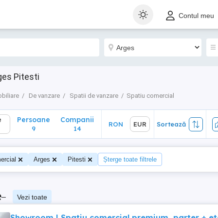
Persoane
Companii
RON
EUR
Sortează
Contul meu
9
14
es Pitesti
biliare
De vanzare
Spatii de vanzare
Spatiu comercial
e
Persoane
Companii
RON
EUR
Sortează
9
14
ercial
Arges
Pitesti
Șterge toate filtrele
e
–
Vezi toate
Showroom | Spatiu comercial premium, parter + et