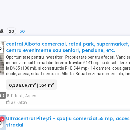
nă:
20
50
central Albota comercial, retail park, supermarket,
centru evenimente sau seniori, pensiune, etc.
Oportunitate pentru investitori! Proprietate pentru afaceri. Vand s
inchirez imobil format din teren intravilan 6141 mp cu deschidere
la DN65 (100 ml), si constructie P+E 544 mp - 14 camere, doua gar
duble, anexa, situat central in Albota. Situat in zona comerciala, la
pensiunea Ema si ...
2
2
0,18 EUR/m
| 554 m
Pitesti, Arges
5
azi 08:39
Ultracentral Pitești – spațiu comercial 55 mp, acces
3
stradal