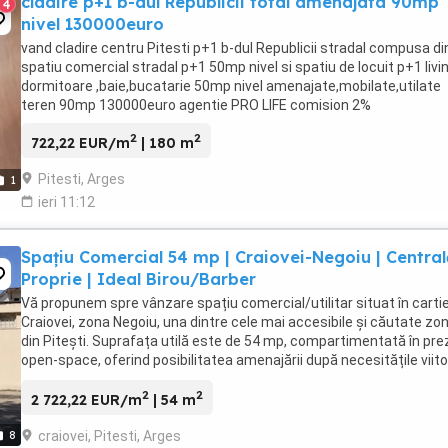
cladire p+1 b-dul Republicii total amenajata 90mp
4
nivel 130000euro
vand cladire centru Pitesti p+1 b-dul Republicii stradal compusa di
spatiu comercial stradal p+1 50mp nivel si spatiu de locuit p+1 livi
dormitoare ,baie,bucatarie 50mp nivel amenajate,mobilate,utilate
teren 90mp 130000euro agentie PRO LIFE comision 2%
2
2
722,22 EUR/m
| 180 m
Pitesti, Arges
1
ieri 11:12
Spațiu Comercial 54 mp | Craiovei-Negoiu | Central
Proprie | Ideal Birou/Barber
Vă propunem spre vânzare spațiu comercial/utilitar situat în cartie
Craiovei, zona Negoiu, una dintre cele mai accesibile și căutate zo
din Pitești. Suprafața utilă este de 54 mp, compartimentată în pr
open-space, oferind posibilitatea amenajării după necesitățile viito
proprietar. Ideal ...
2
2
2 722,22 EUR/m
| 54 m
craiovei, Pitesti, Arges
8