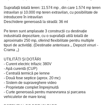
Suprafață totală teren: 11.574 mp , din care 1.574 mp teren
intravilan și 10.000 mp teren extravilan, cu posibilitate de
introducere în intravilan
Deschidere generoasă la stradă: 36 ml
Pe teren sunt amplasate 3 construcții cu destinație
industrială depozitare, cu o suprafață utilă totală de
aproximativ 250 mp, oferind flexibilitate pentru multiple
tipuri de activități. (Destinatie anterioara ,, Depozit vinuri -
Crama ,,)
UTILITĂȚI ȘI DOTĂRI
- Curent electric trifazic 380V
- Apă curentă (CUP)
- Centrală termică pe lemne
- Două fose septice (aprox. 20 mc)
- Sistem de supraveghere video
- Proprietate complet împrejmuită
- Curte generoasă pentru manevrarea și parcarea
vehiculelor de mare tonaj