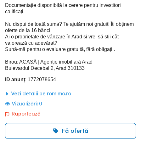
Documentație disponibilă la cerere pentru investitori
calificați.
Nu dispui de toată suma? Te ajutăm noi gratuit! Îți obținem
oferte de la 16 bănci.
Ai o proprietate de vânzare în Arad și vrei să știi cât
valorează cu adevărat?
Sună-mă pentru o evaluare gratuită, fără obligații.
Birou: ACASĂ | Agenție imobiliară Arad
Bulevardul Decebal 2, Arad 310133
ID anunț
: 1772078654
Vezi detalii pe romimo.ro
Vizualizări:
0
Raportează
Fă ofertă