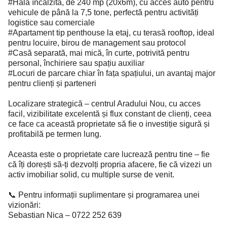
#Hală încălzită, de 240 mp (20x6m), cu acces auto pentru
vehicule de până la 7,5 tone, perfectă pentru activități
logistice sau comerciale
#Apartament tip penthouse la etaj, cu terasă rooftop, ideal
pentru locuire, birou de management sau protocol
#Casă separată, mai mică, în curte, potrivită pentru
personal, închiriere sau spațiu auxiliar
#Locuri de parcare chiar în fața spațiului, un avantaj major
pentru clienți și parteneri
Localizare strategică – centrul Aradului Nou, cu acces
facil, vizibilitate excelentă și flux constant de clienți, ceea
ce face ca această proprietate să fie o investiție sigură și
profitabilă pe termen lung.
Aceasta este o proprietate care lucrează pentru tine – fie
că îți dorești să-ți dezvolți propria afacere, fie că vizezi un
activ imobiliar solid, cu multiple surse de venit.
📞 Pentru informații suplimentare și programarea unei
vizionări:
Sebastian Nica – 0722 252 639