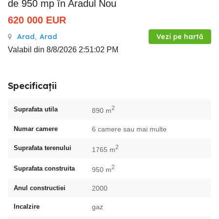
de 950 mp în Aradul Nou
620 000
EUR
Arad
,
Arad
Vezi pe hartă
Valabil din 8/8/2026 2:51:02 PM
Specificații
2
Suprafata utila
890 m
Numar camere
6 camere sau mai multe
2
Suprafata terenului
1765 m
2
Suprafata construita
950 m
Anul constructiei
2000
Incalzire
gaz